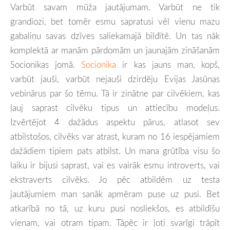
Varbūt savam mūža jautājumam. Varbūt ne tik
grandiozi, bet tomēr esmu sapratusi vēl vienu mazu
gabaliņu savas dzīves saliekamajā bildītē. Un tas nāk
komplektā ar manām pārdomām un jaunajām zināšanām
Socionikas jomā.
Socionika
ir kas jauns man, kopš,
varbūt jauši, varbūt nejauši dzirdēju Evijas Jasūnas
vebinārus par šo tēmu. Tā ir zinātne par cilvēkiem, kas
ļauj saprast cilvēku tipus un attiecību modeļus.
Izvērtējot 4 dažādus aspektu pārus, atlasot sev
atbilstošos, cilvēks var atrast, kuram no 16 iespējamiem
dažādiem tipiem pats atbilst. Un mana grūtība visu šo
laiku ir bijusi saprast, vai es vairāk esmu introverts, vai
ekstraverts cilvēks. Jo pēc atbildēm uz testa
jautājumiem man sanāk apmēram puse uz pusi. Bet
atkarībā no tā, uz kuru pusi nosliekšos, es atbildīšu
vienam, vai otram tipam. Tāpēc ir ļoti svarīgi trāpīt