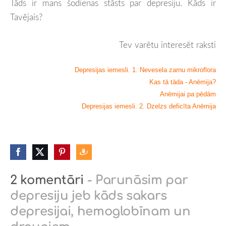
Tāds ir mans šodienas stāsts par depresiju. Kāds ir
Tavējais?
Tev varētu interesēt raksti
Depresijas iemesli. 1. Nevesela zarnu mikroflora
Kas tā tāda - Anēmija?
Anēmijai pa pēdām
Depresijas iemesli. 2. Dzelzs deficīta Anēmija
2 komentāri
- Parunāsim par
depresiju jeb kāds sakars
depresijai, hemoglobīnam un