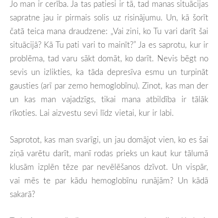
Jo man ir cerība. Ja tas patiesi ir tā, tad manas situācijas
sapratne jau ir pirmais solis uz risinājumu. Un, kā šorīt
čatā teica mana draudzene: „Vai zini, ko Tu vari darīt šai
situācijā? Kā Tu pati vari to mainīt?” Ja es saprotu, kur ir
problēma, tad varu sākt domāt, ko darīt. Nevis bēgt no
sevis un izlikties, ka tāda depresīva esmu un turpināt
gausties (arī par zemo hemoglobīnu). Zinot, kas man der
un kas man vajadzīgs, tikai mana atbildība ir tālāk
rīkoties. Lai aizvestu sevi līdz vietai, kur ir labi.
Saprotot, kas man svarīgi, un jau domājot vien, ko es šai
ziņā varētu darīt, manī rodas prieks un kaut kur tālumā
klusām izplēn tēze par nevēlēšanos dzīvot. Un vispār,
vai mēs te par kādu hemoglobīnu runājām? Un kādā
sakarā?