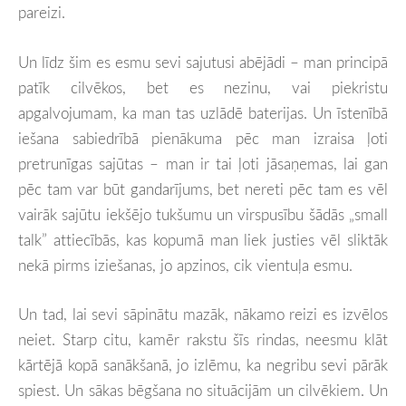
pareizi.
Un līdz šim es esmu sevi sajutusi abējādi – man principā
patīk cilvēkos, bet es nezinu, vai piekristu
apgalvojumam, ka man tas uzlādē baterijas. Un īstenībā
iešana sabiedrībā pienākuma pēc man izraisa ļoti
pretrunīgas sajūtas – man ir tai ļoti jāsaņemas, lai gan
pēc tam var būt gandarījums, bet nereti pēc tam es vēl
vairāk sajūtu iekšējo tukšumu un virspusību šādās „small
talk” attiecībās, kas kopumā man liek justies vēl sliktāk
nekā pirms iziešanas, jo apzinos, cik vientuļa esmu.
Un tad, lai sevi sāpinātu mazāk, nākamo reizi es izvēlos
neiet. Starp citu, kamēr rakstu šīs rindas, neesmu klāt
kārtējā kopā sanākšanā, jo izlēmu, ka negribu sevi pārāk
spiest. Un sākas bēgšana no situācijām un cilvēkiem. Un