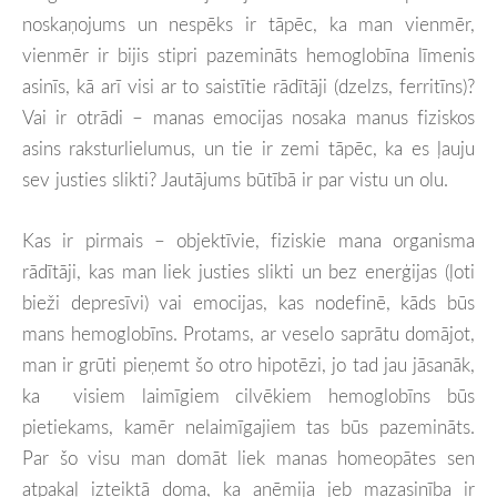
noskaņojums un nespēks ir tāpēc, ka man vienmēr,
vienmēr ir bijis stipri pazemināts hemoglobīna līmenis
asinīs, kā arī visi ar to saistītie rādītāji (dzelzs, ferritīns)?
Vai ir otrādi – manas emocijas nosaka manus fiziskos
asins raksturlielumus, un tie ir zemi tāpēc, ka es ļauju
sev justies slikti? Jautājums būtībā ir par vistu un olu.
Kas ir pirmais – objektīvie, fiziskie mana organisma
rādītāji, kas man liek justies slikti un bez enerģijas (ļoti
bieži depresīvi) vai emocijas, kas nodefinē, kāds būs
mans hemoglobīns. Protams, ar veselo saprātu domājot,
man ir grūti pieņemt šo otro hipotēzi, jo tad jau jāsanāk,
ka visiem laimīgiem cilvēkiem hemoglobīns būs
pietiekams, kamēr nelaimīgajiem tas būs pazemināts.
Par šo visu man domāt liek manas homeopātes sen
atpakaļ izteiktā doma, ka anēmija jeb mazasinība ir