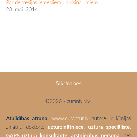
Par depresijas iemesliem un risinājumiem
23. mai. 2014
Sīkdatnes
©2026 - curantur.lv
Atbildības atruna.
www.curantur.lv
autore ir ķīmijas
zinātņu doktore,
uzturzinātniece, uztura speciāliste,
GAPS uztura konsultante, ārstniecības persona
, bet