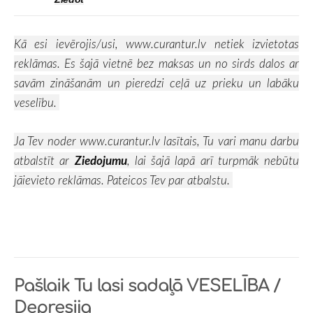
Kā esi ievērojis/usi,
www.curantur.lv
netiek izvietotas
reklāmas. Es šajā vietnē bez maksas un no sirds dalos ar
savām zināšanām un pieredzi ceļā uz prieku un labāku
veselību.
Ja Tev noder
www.curantur.lv
lasītais, Tu vari manu darbu
atbalstīt ar
Ziedojumu
, lai šajā lapā arī turpmāk nebūtu
jāievieto reklāmas. Pateicos Tev par atbalstu.
Pašlaik Tu lasi sadaļā
VESELĪBA /
Depresija