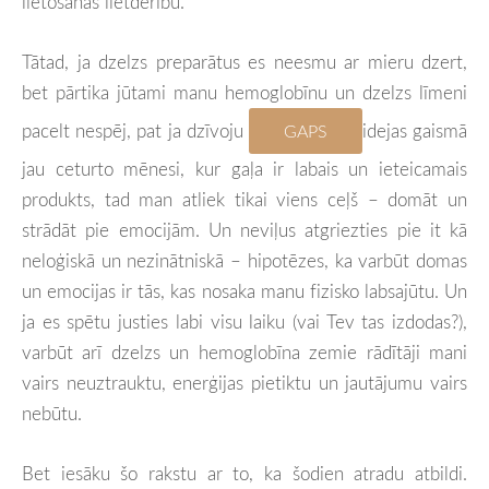
lietošanas lietderību.
Tātad, ja dzelzs preparātus es neesmu ar mieru dzert,
bet pārtika jūtami manu hemoglobīnu un dzelzs līmeni
pacelt nespēj, pat ja dzīvoju
idejas gaismā
GAPS
jau ceturto mēnesi, kur gaļa ir labais un ieteicamais
produkts, tad man atliek tikai viens ceļš – domāt un
strādāt pie emocijām. Un neviļus atgriezties pie it kā
neloģiskā un nezinātniskā – hipotēzes, ka varbūt domas
un emocijas ir tās, kas nosaka manu fizisko labsajūtu. Un
ja es spētu justies labi visu laiku (vai Tev tas izdodas?),
varbūt arī dzelzs un hemoglobīna zemie rādītāji mani
vairs neuztrauktu, enerģijas pietiktu un jautājumu vairs
nebūtu.
Bet iesāku šo rakstu ar to, ka šodien atradu atbildi.