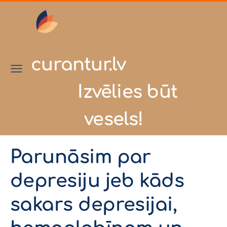
curantur.lv
Izvēlies būt
vesels!
Parunāsim par
depresiju jeb kāds
sakars depresijai,