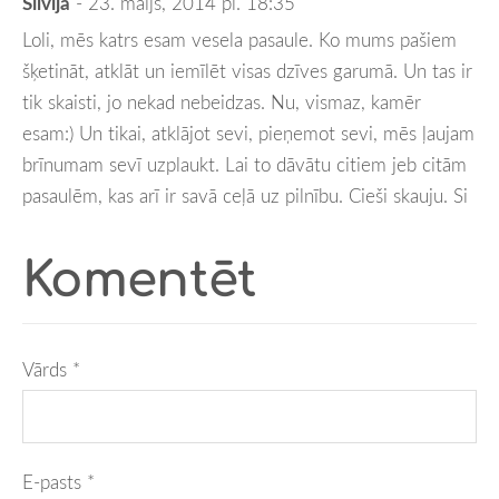
Silvija
- 23. maijs, 2014 pl. 18:35
Loli, mēs katrs esam vesela pasaule. Ko mums pašiem
šķetināt, atklāt un iemīlēt visas dzīves garumā. Un tas ir
tik skaisti, jo nekad nebeidzas. Nu, vismaz, kamēr
esam:) Un tikai, atklājot sevi, pieņemot sevi, mēs ļaujam
brīnumam sevī uzplaukt. Lai to dāvātu citiem jeb citām
pasaulēm, kas arī ir savā ceļā uz pilnību. Cieši skauju. Si
Komentēt
Vārds *
E-pasts *