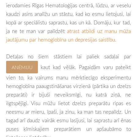
ierodamies Rīgas Hematoloģijas centrā, lūdzu, ar veselu
kaudzi asins analīžu un stāstu, kad ko esmu lietojusi, lai
kopā ar speciālistu saprastu, kas un kā. Domāju, kur tad,
ja ne te man var palīdzēt
atrast atbildi uz manu mūža
jautājumu par hemoglobīna un depresijas saistību.
Detaļas no šiem stāstiem lai paliek sadaļai par
kaut kad vēlāk. Pagaidām varu pateikt
ANĒMIJU
vien to, ka vairums manu mērķtiecīgo eksperimentu
hemoglobīna paaugstināšanas virzienā (pārtika un dzelzs
preparāti) ir bijuši neveiksmīgi, nu katrā ziņā, ne
ilgtspējīgi. Visu mūžu lietot dzelzs preparātu ripas es
neesmu ar mieru, īpaši, ja zinu, ka man tas nepalīdz. Un
tagad arī daudz vairāk esmu lasījusi, lai saprastu arī ēnas
puses ķīmiskajiem preparātiem un apšaubāmo to