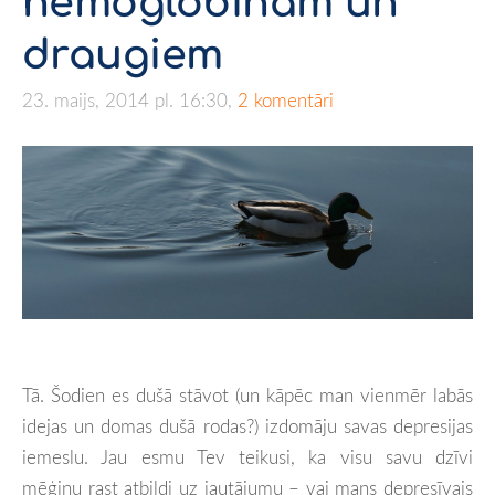
hemoglobīnam un
draugiem
23. maijs, 2014 pl. 16:30,
2 komentāri
Tā. Šodien es dušā stāvot (un kāpēc man vienmēr labās
idejas un domas dušā rodas?) izdomāju savas depresijas
iemeslu. Jau esmu Tev teikusi, ka visu savu dzīvi
mēģinu rast atbildi uz jautājumu – vai mans depresīvais