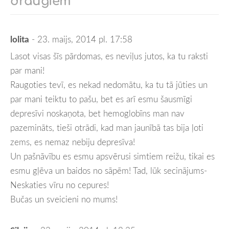
draugiem
lolita
- 23. maijs, 2014 pl. 17:58
Lasot visas šīs pārdomas, es neviļus jutos, ka tu raksti
par mani!
Raugoties tevī, es nekad nedomātu, ka tu tā jūties un
par mani teiktu to pašu, bet es arī esmu šausmīgi
depresīvi noskaņota, bet hemoglobīns man nav
pazemināts, tieši otrādi, kad man jaunībā tas bija ļoti
zems, es nemaz nebiju depresīva!
Un pašnāvību es esmu apsvērusi simtiem reižu, tikai es
esmu gļēva un baidos no sāpēm! Tad, lūk secinājums-
Neskaties vīru no cepures!
Bučas un sveicieni no mums!