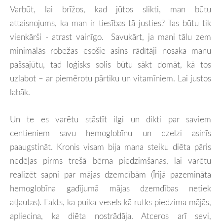
Varbūt, lai brīžos, kad jūtos slikti, man būtu
attaisnojums, ka man ir tiesības tā justies? Tas būtu tik
vienkārši - atrast vainīgo. Savukārt, ja mani tālu zem
minimālās robežas esošie asins rādītāji nosaka manu
pašsajūtu, tad loģisks solis būtu sākt domāt, kā tos
uzlabot – ar piemērotu pārtiku un vitamīniem. Lai justos
labāk.
Un te es varētu stāstīt ilgi un dikti par saviem
centieniem savu hemoglobīnu un dzelzi asinīs
paaugstināt. Kronis visam bija mana steiku diēta pāris
nedēļas pirms trešā bērna piedzimšanas, lai varētu
realizēt sapni par mājas dzemdībām (Īrijā pazemināta
hemoglobīna gadījumā mājas dzemdības netiek
atļautas). Fakts, ka puika vesels kā rutks piedzima mājās,
apliecina, ka diēta nostrādāja. Atceros arī sevi,