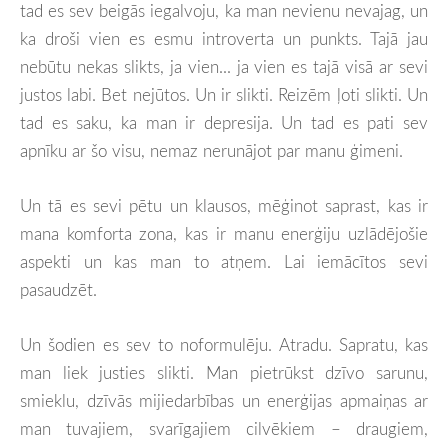
tad es sev beigās iegalvoju, ka man nevienu nevajag, un
ka droši vien es esmu introverta un punkts. Tajā jau
nebūtu nekas slikts, ja vien... ja vien es tajā visā ar sevi
justos labi. Bet nejūtos. Un ir slikti. Reizēm ļoti slikti. Un
tad es saku, ka man ir depresija. Un tad es pati sev
apnīku ar šo visu, nemaz nerunājot par manu ģimeni.
Un tā es sevi pētu un klausos, mēģinot saprast, kas ir
mana komforta zona, kas ir manu enerģiju uzlādējošie
aspekti un kas man to atņem. Lai iemācītos sevi
pasaudzēt.
Un šodien es sev to noformulēju. Atradu. Sapratu, kas
man liek justies slikti. Man pietrūkst dzīvo sarunu,
smieklu, dzīvās mijiedarbības un enerģijas apmaiņas ar
man tuvajiem, svarīgajiem cilvēkiem – draugiem,