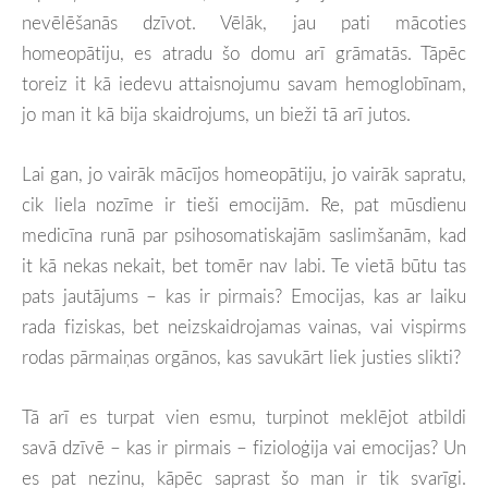
nevēlēšanās dzīvot. Vēlāk, jau pati mācoties
homeopātiju, es atradu šo domu arī grāmatās. Tāpēc
toreiz it kā iedevu attaisnojumu savam hemoglobīnam,
jo man it kā bija skaidrojums, un bieži tā arī jutos.
Lai gan, jo vairāk mācījos homeopātiju, jo vairāk sapratu,
cik liela nozīme ir tieši emocijām. Re, pat mūsdienu
medicīna runā par psihosomatiskajām saslimšanām, kad
it kā nekas nekait, bet tomēr nav labi. Te vietā būtu tas
pats jautājums – kas ir pirmais? Emocijas, kas ar laiku
rada fiziskas, bet neizskaidrojamas vainas, vai vispirms
rodas pārmaiņas orgānos, kas savukārt liek justies slikti?
Tā arī es turpat vien esmu, turpinot meklējot atbildi
savā dzīvē – kas ir pirmais – fizioloģija vai emocijas? Un
es pat nezinu, kāpēc saprast šo man ir tik svarīgi.