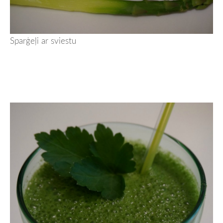
Sparģeļi ar sviestu