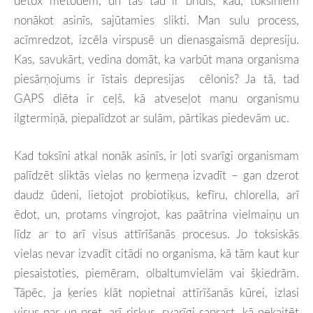
detox metodēm, un tas tad ir brīdis, kad, toksīniem
nonākot asinīs, sajūtamies slikti. Man sulu process,
acīmredzot, izcēla virspusē un dienasgaismā depresiju.
Kas, savukārt, vedina domāt, ka varbūt mana organisma
piesārņojums ir īstais depresijas cēlonis? Ja tā, tad
GAPS diēta ir ceļš, kā atveseļot manu organismu
ilgtermiņā, piepalīdzot ar sulām, pārtikas piedevām uc.
Kad toksīni atkal nonāk asinīs, ir ļoti svarīgi organismam
palīdzēt sliktās vielas no ķermeņa izvadīt – gan dzerot
daudz ūdeni, lietojot probiotiķus, kefīru, chlorella, arī
ēdot, un, protams vingrojot, kas paātrina vielmaiņu un
līdz ar to arī visus attīrīšanās procesus. Jo toksiskās
vielas nevar izvadīt citādi no organisma, kā tām kaut kur
piesaistoties, piemēram, olbaltumvielām vai šķiedrām.
Tāpēc, ja ķeries klāt nopietnai attīrīšanās kūrei, izlasi
visus par un pret, arī riskus, svarīgi saprast, kā nekaitēt