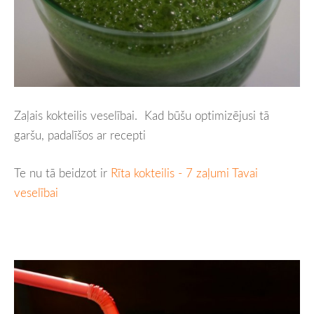
Zaļais kokteilis veselībai. Kad būšu optimizējusi tā
garšu, padalīšos ar recepti
Te nu tā beidzot ir
Rīta kokteilis - 7 zaļumi Tavai
veselībai