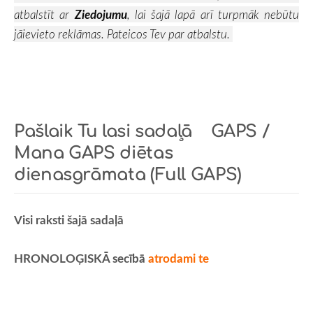
atbalstīt ar
Ziedojumu
, lai šajā lapā arī turpmāk nebūtu
jāievieto reklāmas. Pateicos Tev par atbalstu.
Pašlaik Tu lasi sadaļā
GAPS
/
Mana GAPS diētas
dienasgrāmata (Full GAPS)
Visi raksti šajā sadaļā
HRONOLOĢISKĀ secībā
atrodami te