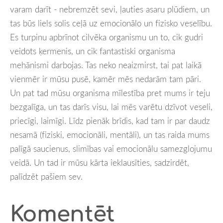
varam darīt - nebremzēt sevi, ļauties asaru plūdiem, un
tas būs liels solis ceļā uz emocionālo un fizisko veselību.
Es turpinu apbrīnot cilvēka organismu un to, cik gudri
veidots ķermenis, un cik fantastiski organisma
mehānismi darbojas. Tas neko neaizmirst, tai pat laikā
vienmēr ir mūsu pusē, kamēr mēs nedarām tam pāri.
Un pat tad mūsu organisma mīlestība pret mums ir teju
bezgalīga, un tas darīs visu, lai mēs varētu dzīvot veseli,
priecīgi, laimīgi. Līdz pienāk brīdis, kad tam ir par daudz
nesamā (fiziski, emocionāli, mentāli), un tas raida mums
palīgā saucienus, slimības vai emocionālu samezglojumu
veidā. Un tad ir mūsu kārta ieklausīties, sadzirdēt,
palīdzēt pašiem sev.
Komentēt