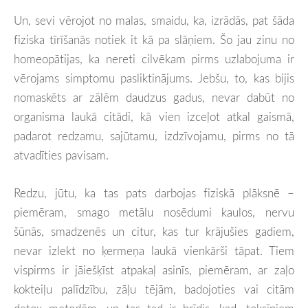
Un, sevi vērojot no malas, smaidu, ka, izrādās, pat šāda
fiziska tīrīšanās notiek it kā pa slāņiem. Šo jau zinu no
homeopātijas, ka nereti cilvēkam pirms uzlabojuma ir
vērojams simptomu pasliktinājums. Jebšu, to, kas bijis
nomaskēts ar zālēm daudzus gadus, nevar dabūt no
organisma laukā citādi, kā vien izceļot atkal gaismā,
padarot redzamu, sajūtamu, izdzīvojamu, pirms no tā
atvadīties pavisam.
Redzu, jūtu, ka tas pats darbojas fiziskā plāksnē –
piemēram, smago metālu nosēdumi kaulos, nervu
šūnās, smadzenēs un citur, kas tur krājušies gadiem,
nevar izlekt no ķermeņa laukā vienkārši tāpat. Tiem
vispirms ir jāiešķīst atpakaļ asinīs, piemēram, ar zaļo
kokteiļu palīdzību, zāļu tējām, badojoties vai citām