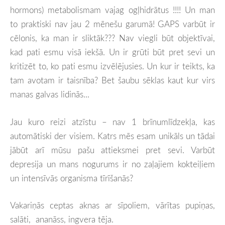
hormons) metabolismam vajag ogļhidrātus !!!! Un man
to praktiski nav jau 2 mēnešu garumā! GAPS varbūt ir
cēlonis, ka man ir sliktāk??? Nav viegli būt objektīvai,
kad pati esmu visā iekšā. Un ir grūti būt pret sevi un
kritizēt to, ko pati esmu izvēlējusies. Un kur ir teikts, ka
tam avotam ir taisnība? Bet šaubu sēklas kaut kur virs
manas galvas lidinās...
Jau kuro reizi atzīstu – nav 1 brīnumlīdzekļa, kas
automātiski der visiem. Katrs mēs esam unikāls un tādai
jābūt arī mūsu pašu attieksmei pret sevi. Varbūt
depresija un mans nogurums ir no zaļajiem kokteiļiem
un intensīvās organisma tīrīšanās?
Vakariņās ceptas aknas ar sīpoliem, vārītas pupiņas,
salāti, ananāss, ingvera tēja.