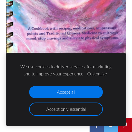
We use cookies to deliver services, for marketing
Joanne Faulkner grāmata, izdota 07.03.14
and to improve your experience.
Customize
Accept all
Accept only essential