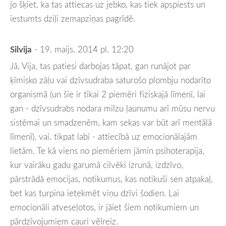
jo šķiet, ka tas attiecas uz jebko, kas tiek apspiests un
iestumts dziļi zemapziņas pagrīdē.
Silvija
- 19. maijs, 2014 pl. 12:20
Jā, Vija, tas patiesi darbojas tāpat, gan runājot par
ķīmisko zāļu vai dzīvsudraba saturošo plombju nodarīto
organismā (un šie ir tikai 2 piemēri fiziskajā līmenī, lai
gan - dzīvsudrabs nodara milzu ļaunumu arī mūsu nervu
sistēmai un smadzenēm, kam sekas var būt arī mentālā
līmenī), vai, tikpat labi - attiecībā uz emocionālajām
lietām. Te kā viens no piemēriem jāmin psihoterapija,
kur vairāku gadu garumā cilvēki izrunā, izdzīvo,
pārstrādā emocijas, notikumus, kas notikuši sen atpakaļ,
bet kas turpina ietekmēt viņu dzīvi šodien. Lai
emocionāli atveseļotos, ir jāiet šiem notikumiem un
pārdzīvojumiem cauri vēlreiz.