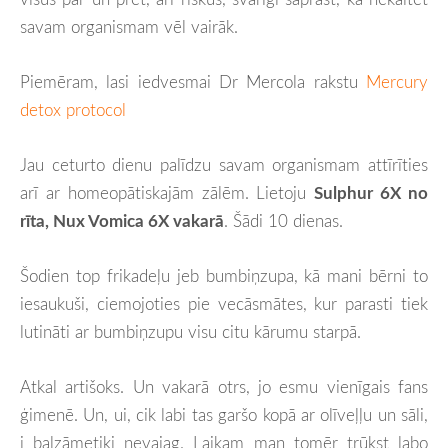
savam organismam vēl vairāk.
Piemēram, lasi iedvesmai Dr Mercola rakstu
Mercury
detox protocol
Jau ceturto dienu palīdzu savam organismam attīrīties
arī ar homeopātiskajām zālēm. Lietoju
Sulphur 6X no
rīta, Nux Vomica 6X vakarā
. Šādi 10 dienas.
Šodien top frikadeļu jeb bumbiņzupa, kā mani bērni to
iesaukuši, ciemojoties pie vecāsmātes, kur parasti tiek
lutināti ar bumbiņzupu visu citu kārumu starpā.
Atkal artišoks. Un vakarā otrs, jo esmu vienīgais fans
ģimenē. Un, ui, cik labi tas garšo kopā ar olīveļļu un sāli,
i balzāmetiķi nevajag. Laikam man tomēr trūkst labo