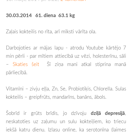
30.03.2014 61. diena 63.1 kg
Zaļais kokteilis no rīta, arī mīksti vārīta ola.
Darbojoties ar mājas lapu - atrodu Youtube kārtējo 7
min pērli - par mītiem attiecībā uz vēzi, holesterīnu, sāli
–
Skaties šeit
Šī ziņa mani atkal stiprina manā
pārliecībā.
Vitamīni – zivju eļļa, Zn, Se, Probiotiķis, Chlorella. Sulas
kokteilis – greipfrūts, mandarīns, banāns, ābols.
Šobrīd ir grūts brīdis, jo dzīvoju
dziļā depresijā
,
neskatoties uz zaļumu un sulu kokteiļiem, ko triecu
iekšā katru dienu. Izlasu online, ka serotonīna (laimes