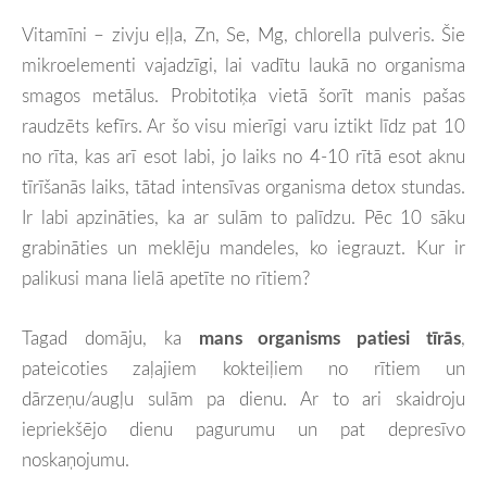
Vitamīni – zivju eļļa, Zn, Se, Mg, chlorella pulveris. Šie
mikroelementi vajadzīgi, lai vadītu laukā no organisma
smagos metālus. Probitotiķa vietā šorīt manis pašas
raudzēts kefīrs. Ar šo visu mierīgi varu iztikt līdz pat 10
no rīta, kas arī esot labi, jo laiks no 4-10 rītā esot aknu
tīrīšanās laiks, tātad intensīvas organisma detox stundas.
Ir labi apzināties, ka ar sulām to palīdzu. Pēc 10 sāku
grabināties un meklēju mandeles, ko iegrauzt. Kur ir
palikusi mana lielā apetīte no rītiem?
Tagad domāju, ka
mans organisms patiesi tīrās
,
pateicoties zaļajiem kokteiļiem no rītiem un
dārzeņu/augļu sulām pa dienu. Ar to ari skaidroju
iepriekšējo dienu pagurumu un pat depresīvo
noskaņojumu.