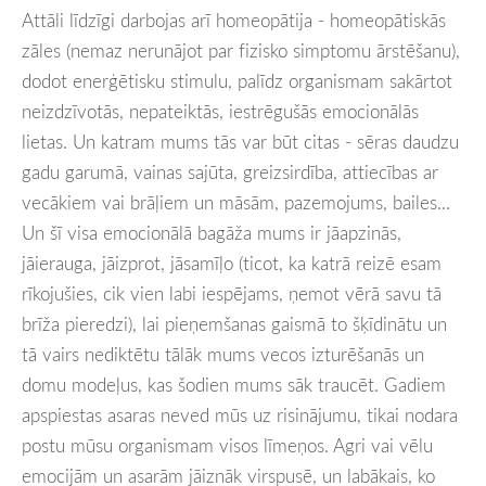
Attāli līdzīgi darbojas arī homeopātija - homeopātiskās
zāles (nemaz nerunājot par fizisko simptomu ārstēšanu),
dodot enerģētisku stimulu, palīdz organismam sakārtot
neizdzīvotās, nepateiktās, iestrēgušās emocionālās
lietas. Un katram mums tās var būt citas - sēras daudzu
gadu garumā, vainas sajūta, greizsirdība, attiecības ar
vecākiem vai brāļiem un māsām, pazemojums, bailes...
Un šī visa emocionālā bagāža mums ir jāapzinās,
jāierauga, jāizprot, jāsamīļo (ticot, ka katrā reizē esam
rīkojušies, cik vien labi iespējams, ņemot vērā savu tā
brīža pieredzi), lai pieņemšanas gaismā to šķīdinātu un
tā vairs nediktētu tālāk mums vecos izturēšanās un
domu modeļus, kas šodien mums sāk traucēt. Gadiem
apspiestas asaras neved mūs uz risinājumu, tikai nodara
postu mūsu organismam visos līmeņos. Agri vai vēlu
emocijām un asarām jāiznāk virspusē, un labākais, ko