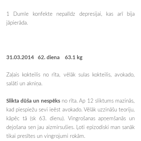
1 Dumle konfekte nepalīdz depresijai, kas arī bija
jāpierāda.
31.03.2014 62. diena 63.1 kg
Zaļais kokteilis no rīta, vēlāk sulas kokteilis, avokado,
salāti un akniņa.
Slikta dūša un nespēks
no rīta. Ap 12 sliktums mazinās,
kad piespiežu sevi ieēst avokado. Vēlāk uzzināšu teoriju,
kāpēc tā (sk 63. dienu). Vingrošanas apņemšanās un
dejošana sen jau aizmirsušies. Ļoti epizodiski man sanāk
tikai presītes un vingrojumi rokām.