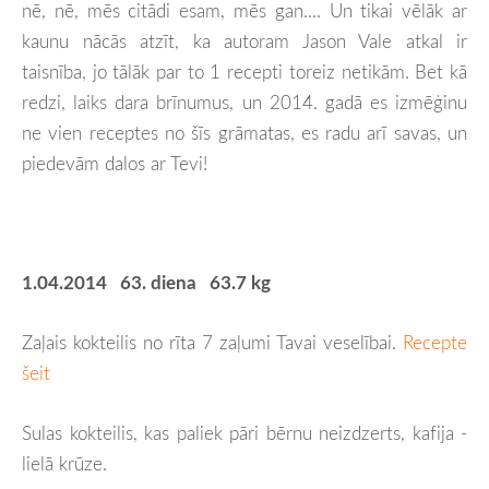
nē, nē, mēs citādi esam, mēs gan.... Un tikai vēlāk ar
kaunu nācās atzīt, ka autoram Jason Vale atkal ir
taisnība, jo tālāk par to 1 recepti toreiz netikām. Bet kā
redzi, laiks dara brīnumus, un 2014. gadā es izmēģinu
ne vien receptes no šīs grāmatas, es radu arī savas, un
piedevām dalos ar Tevi!
1.04.2014 63. diena 63.7 kg
Zaļais kokteilis no rīta 7 zaļumi Tavai veselībai.
Recepte
šeit
Sulas kokteilis, kas paliek pāri bērnu neizdzerts, kafija -
lielā krūze.