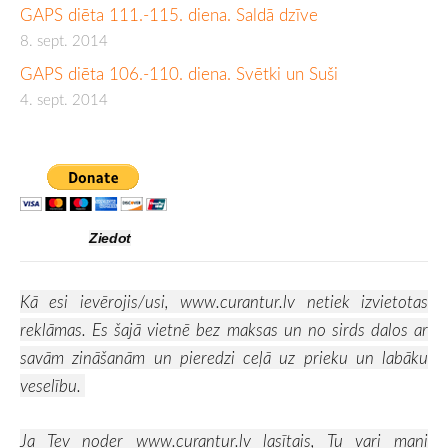
GAPS diēta 111.-115. diena. Saldā dzīve
8. sept. 2014
GAPS diēta 106.-110. diena. Svētki un Suši
4. sept. 2014
Ziedot
Kā esi ievērojis/usi,
www.curantur.lv
netiek izvietotas
reklāmas. Es šajā vietnē bez maksas un no sirds dalos ar
savām zināšanām un pieredzi ceļā uz prieku un labāku
veselību.
Ja Tev noder
www.curantur.lv
lasītais, Tu vari mani