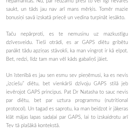
nepamanītas. Nu, par redzamu presi to vēl ilgi nevarēs
saukt, un tāds jau nav arī mans mērķis. Tomēr mazie
bonusiņi savā izskatā priecē un vedina turpināt iesākto.
Taču nepārproti, es te nemusinu uz mazkustīgu
dzīvesveidu. Tieši otrādi, es ar GAPS diētu gribētu
panākt tādu apziņas stāvokli, ka man vingrot ir kā elpot.
Bet, redzi, līdz tam man vēl kāds gabaliņš jāiet.
Un īstenībā es jau sen esmu sev pieņēmusi, ka es nevis
„izciešu” diētu, bet vienkārši dzīvoju GAPS stilā jeb
ievērojot GAPS principus. Pat Dr Natasha to sauc nevis
par diētu, bet par uztura programmu (nutritional
protocol). Un tagad es saprotu, ka man beidzot ir jāķeras
klāt mājas lapas sadaļai par GAPS, lai to izskaidrotu arī
Tev tā plašākā kontekstā.