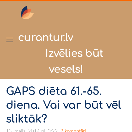
curantur.lv
Izvēlies būt
vesels!
GAPS diēta 61.-65.
diena. Vai var būt vēl
sliktāk?
13. maijs, 2014 pl. 0:22,
2 komentāri