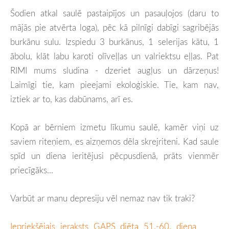
Šodien atkal saulē pastaipījos un pasauļojos (daru to
mājās pie atvērta loga), pēc kā pilnīgi dabīgi sagribējās
burkānu sulu. Izspiedu 3 burkānus, 1 selerijas kātu, 1
ābolu, klāt labu karoti olīveļļas un valriektsu eļļas. Pat
RIMI mums sludina - dzeriet augļus un dārzeņus!
Laimīgi tie, kam pieejami ekoloģiskie. Tie, kam nav,
iztiek ar to, kas dabūnams, arī es.
Kopā ar bērniem izmetu līkumu saulē, kamēr viņi uz
saviem riteņiem, es aizņemos dēla skrejriteni. Kad saule
spīd un diena ieritējusi pēcpusdienā, prāts vienmēr
priecīgāks...
Varbūt ar manu depresiju vēl nemaz nav tik traki?
Iepriekšējais ieraksts GAPS diēta 51.-60. diena