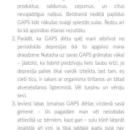
produktus, saldumus, cepumus, un citus
nevajadzīgus našķus. Beidzamā nedēļā papildus
GAPS klāt nākušas svaigi spiestās sulas. Redzu arī
šo kā apzinātas ēšanas rezultātu.
Parādīt, ka GAPS diēta spēj mani atbrīvot no
periodiskās depresijas (kā to apgalvo mana
draudzene Natasha uz savas GAPS grāmatas vāka)
– jāatzīst, ka šobrīd piedzīvoju lielo šaubu krīzi, jo
depresija paliek tikai vairāk izteikta, bet tam, es
cieši ticu, ir sakars ar organisma tīrīšanos un tātad
atveseļošanos ilgtermiņā. Vēl turpinu un vēroju
sevi.
Ieviest labas izmaiņas GAPS diētas virzienā savā
ģimenē – šis pagaidām man vēl neizdodas
attiecībā uz bērniem, kaut gan – sulu kūrē labprāt
iesaistās arī viņi, ja tikai saldajai augļu sulai nav