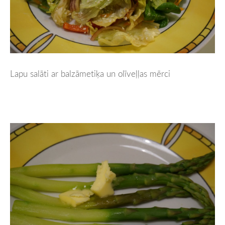
Lapu salāti ar balzāmetiķa un olīveļļas mērci