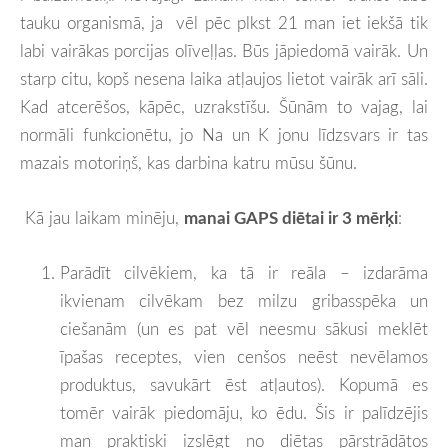
tauku organismā, ja vēl pēc plkst 21 man iet iekšā tik
labi vairākas porcijas olīveļļas. Būs jāpiedomā vairāk. Un
starp citu, kopš nesena laika atļaujos lietot vairāk arī sāli.
Kad atcerēšos, kāpēc, uzrakstīšu. Šūnām to vajag, lai
normāli funkcionētu, jo Na un K jonu līdzsvars ir tas
mazais motoriņš, kas darbina katru mūsu šūnu.
Kā jau laikam minēju,
manai GAPS diētai ir 3 mērķi
:
Parādīt cilvēkiem, ka tā ir reāla – izdarāma
ikvienam cilvēkam bez milzu gribasspēka un
ciešanām (un es pat vēl neesmu sākusi meklēt
īpašas receptes, vien cenšos neēst nevēlamos
produktus, savukārt ēst atļautos). Kopumā es
tomēr vairāk piedomāju, ko ēdu. Šis ir palīdzējis
man praktiski izslēgt no diētas pārstrādātos