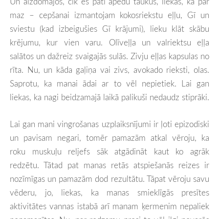
Un aizdomājos, cik es pati apēdu taukus, liekas, ka par
maz – cepšanai izmantojam kokosriekstu eļļu, Gī un
sviestu (kad izbeigušies Gī krājumi), lieku klāt skābu
krējumu, kur vien varu. Olīveļļa un valriektsu eļļa
salātos un dažreiz svaigajās sulās. Zivju eļļas kapsulas no
rīta. Nu, un kāda gaļiņa vai zivs, avokado rieksti, olas.
Saprotu, ka manai ādai ar to vēl nepietiek. Lai gan
liekas, ka nagi beidzamajā laikā palikuši nedaudz stiprāki.
Lai gan mani vingrošanas uzplaiksnījumi ir ļoti epizodiski
un pavisam negari, tomēr pamazām atkal vēroju, ka
roku muskuļu reljefs sāk atgādināt kaut ko agrāk
redzētu. Tātad pat manas retās atspiešanās reizes ir
nozīmīgas un pamazām dod rezultātu. Tāpat vēroju savu
vēderu, jo, liekas, ka manas smieklīgās presītes
aktivitātes vannas istabā arī manam ķermenim nepaliek