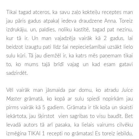
Tikai tagad atceros, ka savu zaļo kokteiļu receptes man
jau pāris gadus atpakaļ iedeva draudzene Anna. Toreiz
izdrukāju, un, paldies, noliku kastītē, tagad pat nezinu,
kur tā ir. Un man vajadzēja vairāk kā 2 gadus, lai
beidzot izaugtu pati līdz šai nepieciešamībai uzsākt lielo
sulu kūri. Tā jau diemžēl ir, ka katrs mēs paņemam tikai
to, ko mums tajā brīdī vajag un kad esam gatavi
sadzirdēt.
Vēl vairāk man jāsmaida par domu, ko atradu
Juice
Master
grāmatā, ko kopā ar sulu spiedi nopirkām jau
pirms vairāk kā 5 gadiem. Grāmata ir tik koša un skaisti
iekārtota, jau šķirstot vien sagribas to visu baudīt. Bet
Ievadā autors tā arī pasaka, ka lielais vairums cilvēku
izmēģina TIKAI 1 recepti no grāmatas! Es toreiz iebildu,