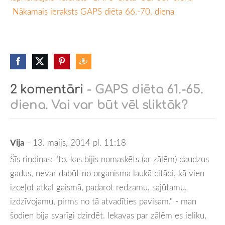
Nākamais ieraksts GAPS diēta 66.-70. diena
2 komentāri
- GAPS diēta 61.-65.
diena. Vai var būt vēl sliktāk?
Vija
- 13. maijs, 2014 pl. 11:18
Šīs rindiņas: "to, kas bijis nomaskēts (ar zālēm) daudzus
gadus, nevar dabūt no organisma laukā citādi, kā vien
izceļot atkal gaismā, padarot redzamu, sajūtamu,
izdzīvojamu, pirms no tā atvadīties pavisam." - man
šodien bija svarīgi dzirdēt. Iekavas par zālēm es ieliku,