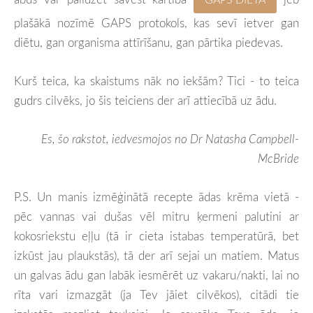
plašākā nozīmē GAPS protokols, kas sevī ietver gan
diētu, gan organisma attīrīšanu, gan pārtika piedevas.
Kurš teica, ka skaistums nāk no iekšām? Tici - to teica
gudrs cilvēks, jo šis teiciens der arī attiecībā uz ādu.
Es, šo rakstot, iedvesmojos no Dr Natasha Campbell-
McBride
P.S. Un manis izmēģinātā recepte ādas krēma vietā -
pēc vannas vai dušas vēl mitru ķermeni palutini ar
kokosriekstu eļļu (tā ir cieta istabas temperatūrā, bet
izkūst jau plaukstās), tā der arī sejai un matiem. Matus
un galvas ādu gan labāk iesmērēt uz vakaru/nakti, lai no
rīta vari izmazgāt (ja Tev jāiet cilvēkos), citādi tie