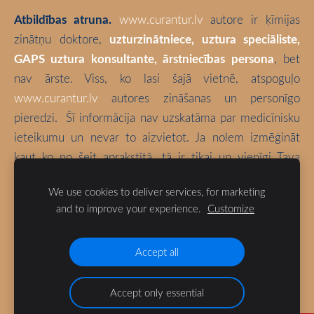
Atbildības atruna.
www.curantur.lv
autore ir ķīmijas
zinātņu doktore,
uzturzinātniece, uztura speciāliste,
GAPS uztura konsultante, ārstniecības persona
, bet
nav ārste. Viss, ko lasi šajā vietnē, atspoguļo
www.curantur.lv
autores zināšanas un personīgo
pieredzi.
Šī informācija nav uzskatāma par medicīnisku
ieteikumu un nevar to aizvietot. Ja nolem izmēģināt
kaut ko no šeit aprakstītā, tā ir tikai un vienīgi Tava
atbildība. Izvēlies būt vesels!
We use cookies to deliver services, for marketing
and to improve your experience.
Customize
Blogā izmantotas bloga autores fotogrāfijas (ja vien nav
norādīts citādi).
Accept all
Accept only essential