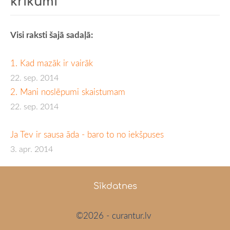
krikumi
Visi raksti šajā sadaļā:
1. Kad mazāk ir vairāk
22. sep. 2014
2. Mani noslēpumi skaistumam
22. sep. 2014
Ja Tev ir sausa āda - baro to no iekšpuses
3. apr. 2014
Sīkdatnes
©2026 - curantur.lv