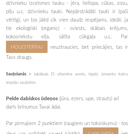
dzīvnieku izcelsmes tauku - jēra, liellopa, cūkas, zosu,
pīļu u.c. dzīvnieku tauki.
Nepārstrādāti tauki ir īpaši
vērtīgi, un tos jāēd cik vien daudz iespējams, ideāli, ja
tie ekoloģiski (organic) - sviests, skābais krējums,
kokosriekstu eļļa, sālīta cūkgaļa u.c. Par
neuztraucies, bet priecājies, tas ir
HOLESTERĪNU
Tavs draugs.
Sauļošanās
ir labākais D vitamīna avots, tāpēc izmanto katru
iespēju sauļoties.
Pelde dabiskos ūdeņos
(jūra, ezers, upe, strauts) arī
darīs brīnumus Tavai ādai.
Par pirmajiem 2 punktiem (raugiem un toksiskumu) - tos
abus var palīdzēt savest kārtībā
jeb
GAPS DIĒTA