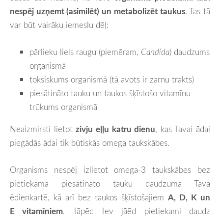
nespēj uzņemt (asimilēt) un metabolizēt taukus
. Tas tā
var būt vairāku iemeslu dēļ:
pārlieku liels raugu (piemēram,
Candida
) daudzums
organismā
toksiskums organismā (tā avots ir zarnu trakts)
piesātināto tauku un taukos šķīstošo vitamīnu
trūkums organismā
Neaizmirsti lietot
zivju eļļu katru dienu
, kas Tavai ādai
piegādās ādai tik būtiskās omega taukskābes.
Organisms nespēj izlietot omega-3 taukskābes bez
pietiekama piesātināto tauku daudzuma Tavā
ēdienkartē, kā arī bez taukos šķīstošajiem
A, D, K un
E vitamīniem
. Tāpēc Tev jāēd pietiekami daudz