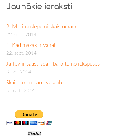
Jaunākie ieraksti
2. Mani noslēpumi skaistumam
22. sept. 2014
1. Kad mazāk ir vairāk
22. sept. 2014
Ja Tev ir sausa āda - baro to no iekšpuses
3. apr. 2014
Skaistumkopšana veselībai
5. marts 2014
Ziedot