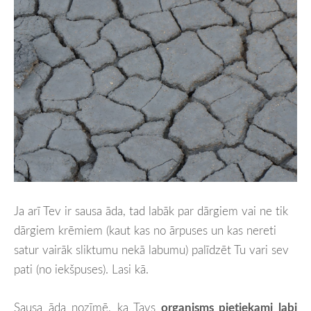
Ja arī Tev ir sausa āda, tad labāk par dārgiem vai ne tik
dārgiem krēmiem (kaut kas no ārpuses un kas nereti
satur vairāk sliktumu nekā labumu) palīdzēt Tu vari sev
pati (no iekšpuses). Lasi kā.
Sausa āda nozīmē, ka Tavs
organisms pietiekami labi