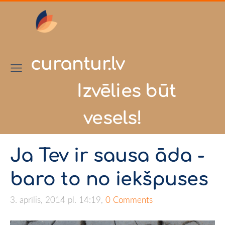
curantur.lv
Izvēlies būt
vesels!
Ja Tev ir sausa āda -
baro to no iekšpuses
3. aprīlis, 2014 pl. 14:19,
0 Comments