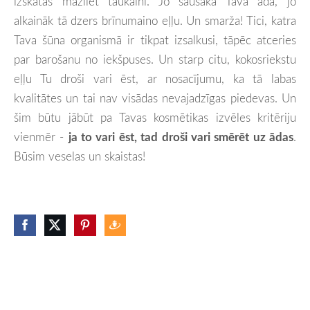
izskatās mazliet taukaini. Jo sausāka Tava āda, jo
alkaināk tā dzers brīnumaino eļļu. Un smarža! Tici, katra
Tava šūna organismā ir tikpat izsalkusi, tāpēc atceries
par barošanu no iekšpuses.
Un starp citu, kokosriekstu
eļļu Tu droši vari ēst, ar nosacījumu, ka tā labas
kvalitātes un tai nav visādas nevajadzīgas piedevas. Un
šim būtu jābūt pa Tavas kosmētikas izvēles kritēriju
vienmēr -
ja to vari ēst, tad droši vari smērēt uz ādas
.
Būsim veselas un skaistas!