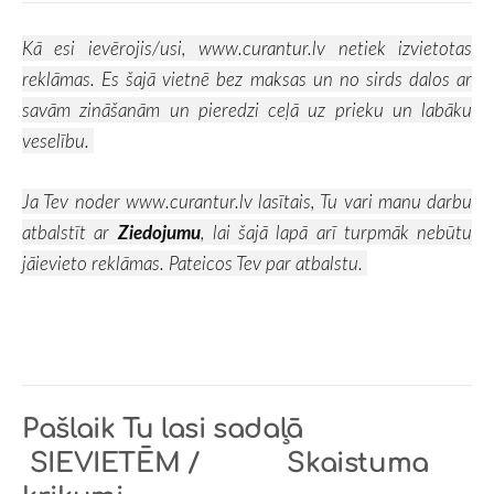
Kā esi ievērojis/usi,
www.curantur.lv
netiek izvietotas
reklāmas. Es šajā vietnē bez maksas un no sirds dalos ar
savām zināšanām un pieredzi ceļā uz prieku un labāku
veselību.
Ja Tev noder
www.curantur.lv
lasītais, Tu vari manu darbu
atbalstīt ar
Ziedojumu
, lai šajā lapā arī turpmāk nebūtu
jāievieto reklāmas. Pateicos Tev par atbalstu.
Pašlaik Tu lasi sadaļā
SIEVIETĒM / Skaistuma