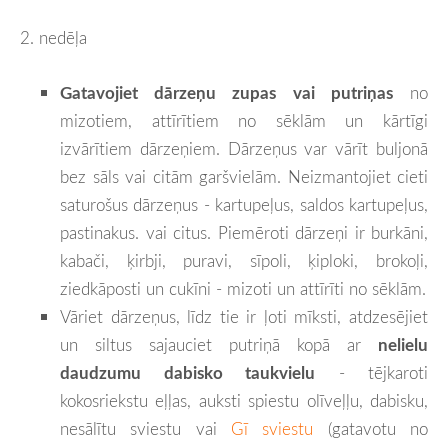
2. nedēļa
Gatavojiet dārzeņu zupas vai putriņas
no
mizotiem, attīrītiem no sēklām un kārtīgi
izvārītiem dārzeņiem. Dārzeņus var vārīt buljonā
bez sāls vai citām garšvielām. Neizmantojiet cieti
saturošus dārzeņus - kartupeļus, saldos kartupeļus,
pastinakus. vai citus. Piemēroti dārzeņi ir burkāni,
kabači, ķirbji, puravi, sīpoli, ķiploki, brokoļi,
ziedkāposti un cukīni - mizoti un attīrīti no sēklām.
Vāriet dārzeņus, līdz tie ir ļoti mīksti, atdzesējiet
un siltus sajauciet putriņā kopā ar
nelielu
daudzumu dabisko taukvielu
- tējkaroti
kokosriekstu eļļas, auksti spiestu olīveļļu, dabisku,
nesālītu sviestu vai
Gī sviestu
(gatavotu no