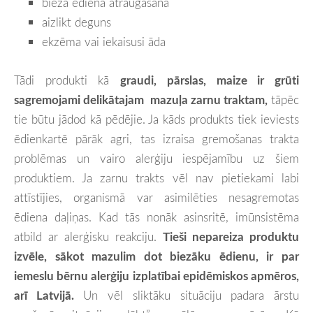
bieža ēdiena atraugāšana
aizlikt deguns
ekzēma vai iekaisusi āda
Tādi produkti kā
graudi, pārslas, maize ir grūti
sagremojami delikātajam mazuļa zarnu traktam
,
tāpēc
tie būtu jādod kā pēdējie.
Ja kāds produkts tiek ieviests
ēdienkartē pārāk agri, tas izraisa gremošanas trakta
problēmas un vairo alerģiju iespējamību uz šiem
produktiem
. Ja zarnu trakts vēl nav pietiekami labi
attīstījies, organismā var asimilēties nesagremotas
ēdiena daļiņas. Kad tās nonāk asinsritē, imūnsistēma
atbild ar alerģisku reakciju.
Tieši nepareiza produktu
izvēle, sākot mazulim dot biezāku ēdienu, ir par
iemeslu bērnu alerģiju izplatībai epidēmiskos apmēros,
arī Latvijā
.
Un vēl sliktāku situāciju padara ārstu