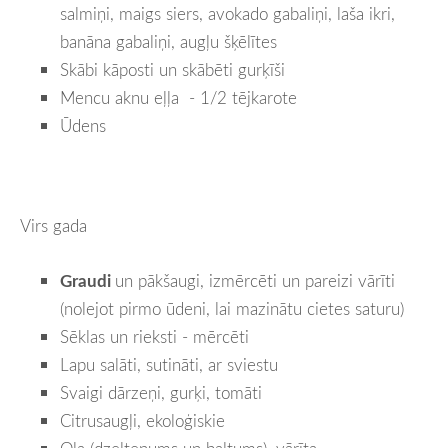
salmiņi, maigs siers, avokado gabaliņi, laša ikri,
banāna gabaliņi, augļu šķēlītes
Skābi kāposti un skābēti gurķīši
Mencu aknu eļļa - 1/2 tējkarote
Ūdens
Virs gada
Graudi
un pākšaugi, izmērcēti un pareizi vārīti
(nolejot pirmo ūdeni, lai mazinātu cietes saturu)
Sēklas un rieksti - mērcēti
Lapu salāti, sutināti, ar sviestu
Svaigi dārzeņi, gurķi, tomāti
Citrusaugļi, ekoloģiskie