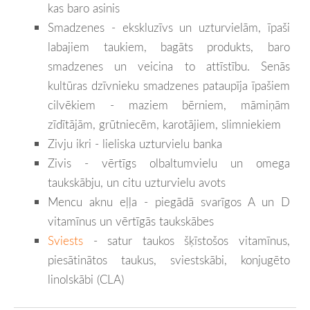
kas baro asinis
Smadzenes - ekskluzīvs un uzturvielām, īpaši
labajiem taukiem, bagāts produkts, baro
smadzenes un veicina to attīstību. Senās
kultūras dzīvnieku smadzenes pataupīja īpašiem
cilvēkiem - maziem bērniem, māmiņām
zīdītājām, grūtniecēm, karotājiem, slimniekiem
Zivju ikri - lieliska uzturvielu banka
Zivis - vērtīgs olbaltumvielu un omega
taukskābju, un citu uzturvielu avots
Mencu aknu eļļa - piegādā svarīgos A un D
vitamīnus un vērtīgās taukskābes
Sviests
- satur taukos šķīstošos vitamīnus,
piesātinātos taukus, sviestskābi, konjugēto
linolskābi (CLA)