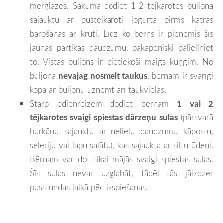
mērglāzes. Sākumā dodiet 1-2 tējkarotes buljona
sajauktu ar pustējkaroti jogurta pirms katras
barošanas ar krūti. Līdz ko bērns ir pieņēmis šīs
jaunās pārtikas daudzumu, pakāpeniski palieliniet
to. Vistas buljons ir pietiekoši maigs kuņģim. No
buljona
nevajag nosmelt taukus
, bērnam ir svarīgi
kopā ar buljonu uzņemt arī taukvielas.
Starp ēdienreizēm dodiet bērnam
1 vai 2
tējkarotes svaigi spiestas dārzeņu sulas
(pārsvarā
burkānu sajauktu ar nelielu daudzumu kāpostu,
seleriju vai lapu salātu), kas sajaukta ar siltu ūdeni.
Bērnam var dot tikai mājās svaigi spiestas sulas.
Šīs sulas nevar uzglabāt, tādēļ tās jāizdzer
pusstundas laikā pēc izspiešanas.