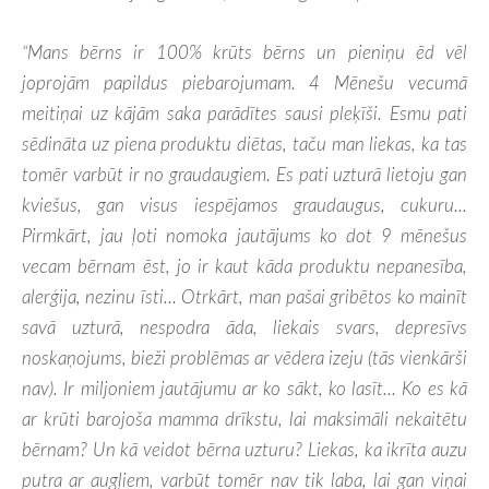
“Mans bērns ir 100% krūts bērns un pieniņu ēd vēl
joprojām papildus piebarojumam. 4 Mēnešu vecumā
meitiņai uz kājām saka parādītes sausi pleķīši. Esmu pati
sēdināta uz piena produktu diētas, taču man liekas, ka tas
tomēr varbūt ir no graudaugiem. Es pati uzturā lietoju gan
kviešus, gan visus iespējamos graudaugus, cukuru...
Pirmkārt, jau ļoti nomoka jautājums ko dot 9 mēnešus
vecam bērnam ēst, jo ir kaut kāda produktu nepanesība,
alerģija, nezinu īsti... Otrkārt, man pašai gribētos ko mainīt
savā uzturā, nespodra āda, liekais svars, depresīvs
noskaņojums, bieži problēmas ar vēdera izeju (tās vienkārši
nav). Ir miljoniem jautājumu ar ko sākt, ko lasīt... Ko es kā
ar krūti barojoša mamma drīkstu, lai maksimāli nekaitētu
bērnam? Un kā veidot bērna uzturu? Liekas, ka ikrīta auzu
putra ar augļiem, varbūt tomēr nav tik laba, lai gan viņai