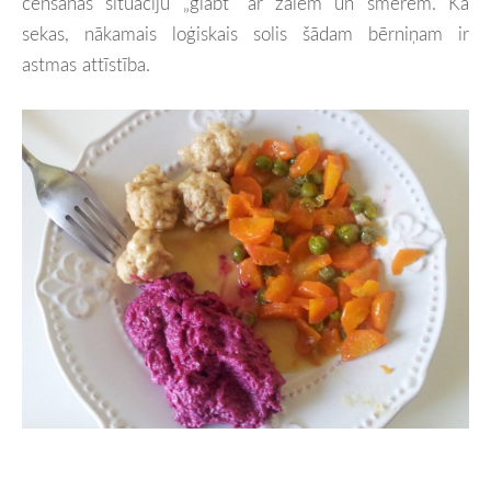
cenšanās situāciju „glābt” ar zālēm un smērēm. Kā
sekas, nākamais loģiskais solis šādam bērniņam ir
astmas attīstība.