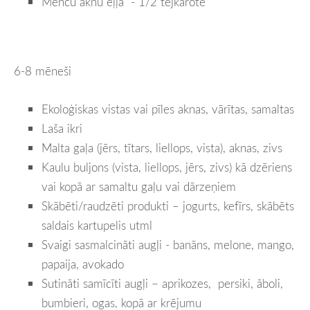
Mencu aknu eļļa - 1/2 tējkarote
6-8 mēneši
Ekoloģiskas vistas vai pīles aknas, vārītas, samaltas
Laša ikri
Malta gaļa (jērs, tītars, liellops, vista), aknas, zivs
Kaulu buljons (vista, liellops, jērs, zivs) kā dzēriens
vai kopā ar samaltu gaļu vai dārzeņiem
Skābēti/raudzēti produkti – jogurts, kefīrs, skābēts
saldais kartupelis utml
Svaigi sasmalcināti augļi - banāns, melone, mango,
papaija, avokado
Sutināti samīcīti augļi – aprikozes, persiki, āboli,
bumbieri, ogas, kopā ar krējumu