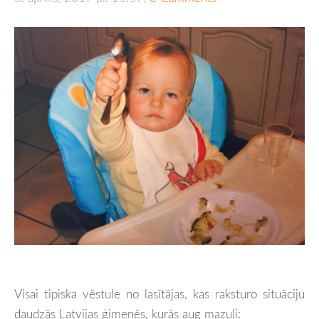
Visai tipiska vēstule no lasītājas, kas raksturo situāciju
daudzās Latvijas ģimenēs, kurās aug mazuļi: