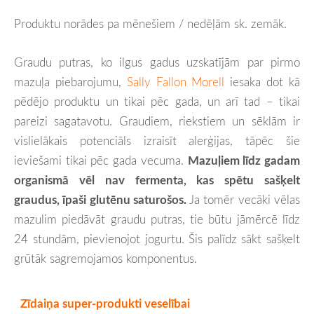
Produktu norādes pa mēnešiem / nedēļām sk. zemāk.
Graudu putras, ko ilgus gadus uzskatījām par pirmo
mazuļa piebarojumu,
Sally Fallon Morell
iesaka dot kā
pēdējo produktu un tikai pēc gada, un arī tad – tikai
pareizi sagatavotu
. Graudiem, riekstiem un sēklām ir
vislielākais potenciāls izraisīt alerģijas, tāpēc šie
ieviešami tikai pēc gada vecuma.
Mazuļiem līdz gadam
organismā vēl nav fermenta, kas spētu sašķelt
graudus, īpaši glutēnu saturošos.
Ja tomēr vecāki vēlas
mazulim piedāvāt graudu putras, tie būtu jāmērcē līdz
24 stundām, pievienojot jogurtu. Šis palīdz sākt sašķelt
grūtāk sagremojamos komponentus.
Zīdaiņa super-produkti veselībai