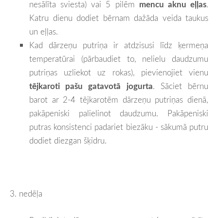
nesālīta sviesta) vai 5 pilēm
mencu aknu eļļas
.
Katru dienu dodiet bērnam dažāda veida taukus
un eļļas.
Kad dārzeņu putriņa ir atdzisusi līdz ķermeņa
temperatūrai (pārbaudiet to, nelielu daudzumu
putriņas uzliekot uz rokas), pievienojiet vienu
tējkaroti pašu gatavotā jogurta
. Sāciet bērnu
barot ar 2-4 tējkarotēm dārzeņu putriņas dienā,
pakāpeniski palielinot daudzumu. Pakāpeniski
putras konsistenci padariet biezāku - sākumā putru
dodiet diezgan šķidru.
3. nedēļa