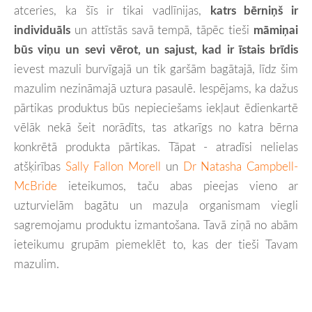
atceries, ka šīs ir tikai vadlīnijas,
katrs bērniņš ir
individuāls
un attīstās savā tempā, tāpēc tieši
māmiņai
būs viņu un sevi vērot, un sajust, kad ir īstais brīdis
ievest mazuli burvīgajā un tik garšām bagātajā, līdz šim
mazulim nezināmajā uztura pasaulē.
Iespējams, ka dažus
pārtikas produktus būs nepieciešams iekļaut ēdienkartē
vēlāk nekā šeit norādīts, tas atkarīgs no katra bērna
konkrētā produkta pārtikas.
Tāpat - atradīsi nelielas
atšķirības
Sally Fallon Morell
un
Dr Natasha Campbell-
McBride
ieteikumos, taču abas pieejas vieno ar
uzturvielām bagātu un mazuļa organismam viegli
sagremojamu produktu izmantošana. Tavā ziņā no abām
ieteikumu grupām piemeklēt to, kas der tieši Tavam
mazulim.