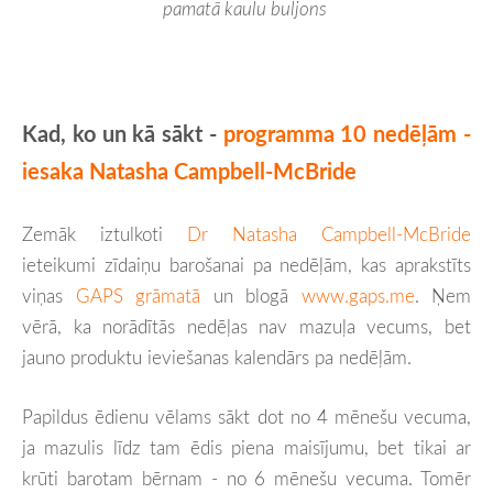
pamatā kaulu buljons 
Kad, ko un kā sākt -
programma 10 nedēļām -
iesaka Natasha Campbell-McBride
Zemāk iztulkoti
Dr Natasha Campbell-McBride
ieteikumi zīdaiņu barošanai pa nedēļām, kas aprakstīts
viņas
GAPS grāmatā
un blogā
www.gaps.me
. Ņem
vērā, ka norādītās nedēļas nav mazuļa vecums, bet
jauno produktu ieviešanas kalendārs pa nedēļām.
Papildus ēdienu vēlams sākt dot no 4 mēnešu vecuma,
ja mazulis līdz tam ēdis piena maisījumu, bet tikai ar
krūti barotam bērnam - no 6 mēnešu vecuma. Tomēr