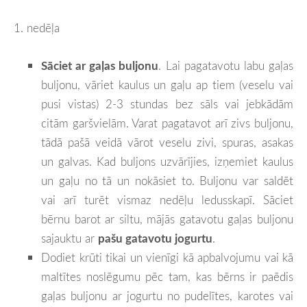
1. nedēļa
Sāciet ar gaļas buljonu
. Lai pagatavotu labu gaļas
buljonu, vāriet kaulus un gaļu ap tiem (veselu vai
pusi vistas) 2-3 stundas bez sāls vai jebkādām
citām garšvielām. Varat pagatavot arī zivs buljonu,
tādā pašā veidā vārot veselu zivi, spuras, asakas
un galvas. Kad buljons uzvārījies, izņemiet kaulus
un gaļu no tā un nokāsiet to. Buljonu var saldēt
vai arī turēt vismaz nedēļu ledusskapī. Sāciet
bērnu barot ar siltu, mājās gatavotu gaļas buljonu
sajauktu ar
pašu gatavotu jogurtu
.
Dodiet krūti tikai un vienīgi kā apbalvojumu vai kā
maltītes noslēgumu pēc tam, kas bērns ir paēdis
gaļas buljonu ar jogurtu no pudelītes, karotes vai