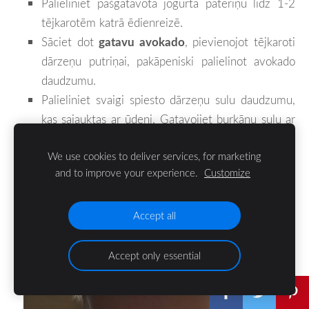
Palieliniet pašgatavotā jogurta patēriņu līdz 1-2
tējkarotēm katrā ēdienreizē.
Sāciet dot
gatavu avokado
, pievienojot tējkaroti
dārzeņu putriņai, pakāpeniski palielinot avokado
daudzumu.
Palieliniet svaigi spiesto dārzeņu sulu daudzumu,
kas sajauktas ar ūdeni. Gatavojiet burkānu sulu ar
kāpostiem un lapu salātiem.
We use cookies to deliver services, for marketing
and to improve your experience.
Customize
Accept all
Accept only essential