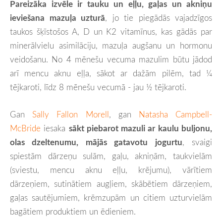
Pareizāka izvēle ir tauku un eļļu, gaļas un akniņu
ieviešana mazuļa uzturā
, jo tie piegādās vajadzīgos
taukos šķīstošos A, D un K2 vitamīnus, kas gādās par
minerālvielu asimilāciju, mazuļa augšanu un hormonu
veidošanu. No 4 mēnešu vecuma mazulim būtu jādod
arī mencu aknu eļļa, sākot ar dažām pilēm, tad ¼
tējkaroti, līdz 8 mēnešu vecumā - jau ½ tējkaroti.
Gan
Sally Fallon Morell
, gan
Natasha Campbell-
McBride
iesaka
sākt piebarot mazuli ar kaulu buljonu,
olas dzeltenumu, mājās gatavotu jogurtu
, svaigi
spiestām dārzeņu sulām, gaļu, akniņām, taukvielām
(sviestu, mencu aknu eļļu, krējumu), vārītiem
dārzeņiem, sutinātiem augļiem, skābētiem dārzeņiem,
gaļas sautējumiem, krēmzupām un citiem uzturvielām
bagātiem produktiem un ēdieniem.