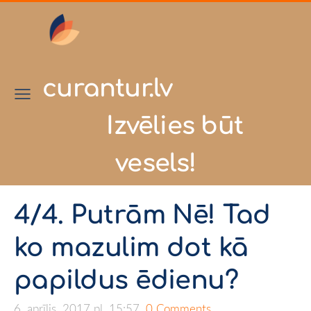
curantur.lv
Izvēlies būt
vesels!
4/4. Putrām Nē! Tad
ko mazulim dot kā
papildus ēdienu?
6. aprīlis, 2017 pl. 15:57,
0 Comments