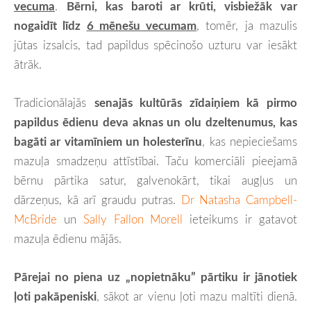
vecuma
.
Bērni, kas baroti ar krūti, visbiežāk var
nogaidīt līdz
6 mēnešu vecumam
, tomēr, ja mazulis
jūtas izsalcis, tad papildus spēcinošo uzturu var iesākt
ātrāk.
Tradicionālajās
senajās kultūrās zīdaiņiem kā pirmo
papildus ēdienu deva aknas un olu dzeltenumus, kas
bagāti ar vitamīniem un holesterīnu
, kas nepieciešams
mazuļa smadzeņu attīstībai. Taču komerciāli pieejamā
bērnu pārtika satur, galvenokārt, tikai augļus un
dārzeņus, kā arī graudu putras.
Dr Natasha Campbell-
McBride
un
Sally Fallon Morell
ieteikums ir gatavot
mazuļa ēdienu mājās.
Pārejai no piena uz „nopietnāku” pārtiku ir jānotiek
ļoti pakāpeniski
, sākot ar vienu ļoti mazu maltīti dienā.