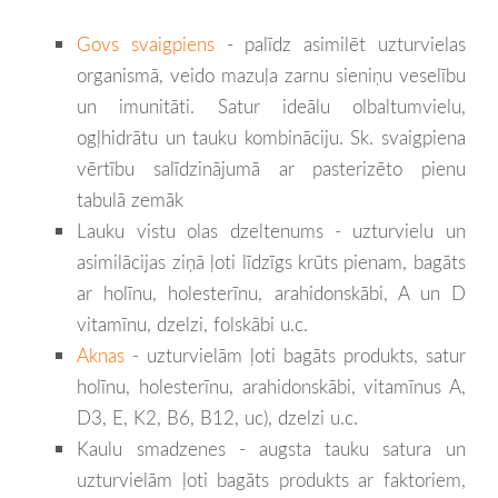
Govs svaigpiens
- palīdz asimilēt uzturvielas
organismā, veido mazuļa zarnu sieniņu veselību
un imunitāti. Satur ideālu olbaltumvielu,
ogļhidrātu un tauku kombināciju. Sk. svaigpiena
vērtību salīdzinājumā ar pasterizēto pienu
tabulā zemāk
Lauku vistu olas dzeltenums - uzturvielu un
asimilācijas ziņā ļoti līdzīgs krūts pienam, bagāts
ar holīnu, holesterīnu, arahidonskābi, A un D
vitamīnu, dzelzi, folskābi u.c.
Aknas
- uzturvielām ļoti bagāts produkts, satur
holīnu, holesterīnu, arahidonskābi, vitamīnus A,
D3, E, K2, B6, B12, uc), dzelzi u.c.
Kaulu smadzenes - augsta tauku satura un
uzturvielām ļoti bagāts produkts ar faktoriem,