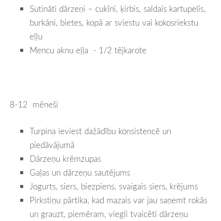
Sutināti dārzeņi – cukīni, ķirbis, saldais kartupelis,
burkāni, bietes, kopā ar sviestu vai kokosriekstu
eļļu
Mencu aknu eļļa - 1/2 tējkarote
8-12 mēneši
Turpina ieviest dažādību konsistencē un
piedāvājumā
Dārzeņu krēmzupas
Gaļas un dārzeņu sautējums
Jogurts, siers, biezpiens, svaigais siers, krējums
Pirkstiņu pārtika, kad mazais var jau saņemt rokās
un grauzt, piemēram, viegli tvaicēti dārzeņu