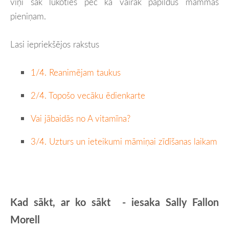
viņi sāk lūkoties pēc kā vairāk papildus mammas
pieniņam.
Lasi iepriekšējos rakstus
1/4. Reanimējam taukus
2/4. Topošo vecāku ēdienkarte
Vai jābaidās no A vitamīna?
3/4. Uzturs un ieteikumi māmiņai zīdīšanas laikam
Kad sākt, ar ko sākt - iesaka Sally Fallon
Morell