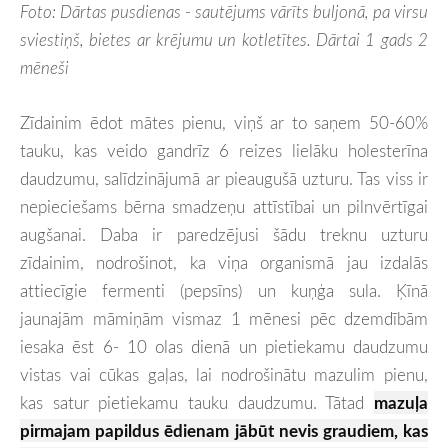
Foto: Dārtas pusdienas -
sautējums vārīts buljonā, pa virsu 
sviestiņš, bietes ar krējumu un kotletītes. Dārtai 1 gads 2 
mēneši
Zīdainim ēdot mātes pienu, viņš ar to saņem 50-60%
tauku, kas veido gandrīz 6 reizes lielāku holesterīna
daudzumu, salīdzinājumā ar pieaugušā uzturu. Tas viss ir
nepieciešams bērna smadzeņu attīstībai un pilnvērtīgai
augšanai. Daba ir paredzējusi šādu treknu uzturu
zīdainim, nodrošinot, ka viņa organismā jau izdalās
attiecīgie fermenti (pepsīns) un kuņģa sula. Ķīnā
jaunajām māmiņām vismaz 1 mēnesi pēc dzemdībām
iesaka ēst 6- 10 olas dienā un pietiekamu daudzumu
vistas vai cūkas gaļas, lai nodrošinātu mazulim pienu,
kas satur pietiekamu tauku daudzumu. Tātad
mazuļa
pirmajam papildus ēdienam jābūt nevis graudiem, kas