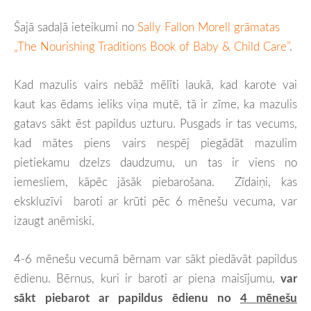
Šajā sadaļā ieteikumi no
Sally Fallon Morell grāmatas
„The Nourishing Traditions Book of Baby & Child Care”
.
Kad mazulis vairs nebāž mēlīti laukā, kad karote vai
kaut kas ēdams ieliks viņa mutē, tā ir zīme, ka mazulis
gatavs sākt ēst papildus uzturu. Pusgads ir tas vecums,
kad mātes piens vairs nespēj piegādāt mazulim
pietiekamu dzelzs daudzumu, un tas ir viens no
iemesliem, kāpēc jāsāk piebarošana.
Zīdaiņi, kas
ekskluzīvi baroti ar krūti pēc 6 mēnešu vecuma, var
izaugt anēmiski.
4-6 mēnešu vecumā bērnam var sākt piedāvāt papildus
ēdienu. Bērnus, kuri ir baroti ar piena maisījumu,
var
sākt
piebarot ar papildus ēdienu no
4 mēnešu