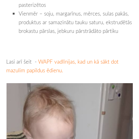
pasterizētos
Vienmēr – soju, margarīnus, mērces, sulas pakās,
produktus ar samazinātu tauku saturu, ekstrudētās
brokastu pārslas, jebkuru pārstrādāto pārtiku
Lasi arī šeit -
WAPF vadlīnijas, kad un kā sākt dot
mazulim papildus ēdienu.