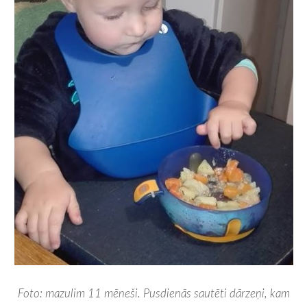
Foto: mazulim 11 mēneši. Pusdienās
sautēti dārzeņi, kam 