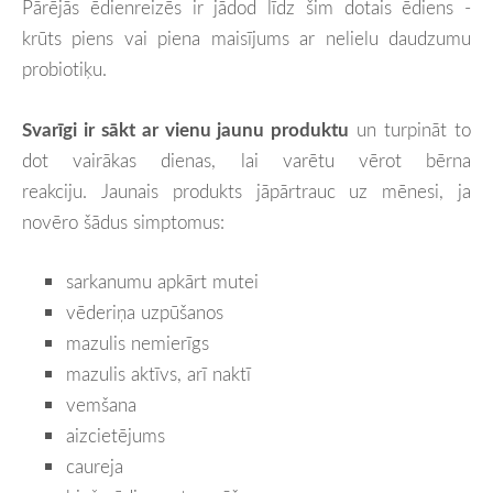
Pārējās ēdienreizēs ir jādod līdz šim dotais ēdiens -
krūts piens vai piena maisījums ar nelielu daudzumu
probiotiķu.
Svarīgi ir sākt ar vienu jaunu produktu
un turpināt to
dot vairākas dienas, lai varētu vērot bērna
reakciju.
Jaunais produkts jāpārtrauc uz mēnesi, ja
novēro šādus simptomus:
sarkanumu apkārt mutei
vēderiņa uzpūšanos
mazulis nemierīgs
mazulis aktīvs, arī naktī
vemšana
aizcietējums
caureja