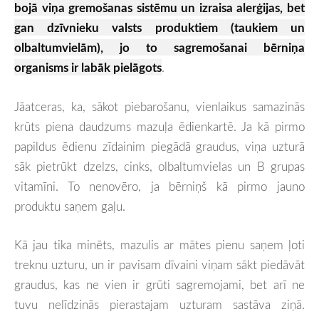
bojā viņa gremošanas sistēmu un izraisa alerģijas, bet
gan dzīvnieku valsts produktiem (taukiem un
olbaltumvielām), jo to sagremošanai bērniņa
organisms ir labāk pielāgots
.
Jāatceras, ka, sākot piebarošanu, vienlaikus samazinās
krūts piena daudzums mazuļa ēdienkartē. Ja kā pirmo
papildus ēdienu zīdainim piegādā graudus, viņa uzturā
sāk pietrūkt dzelzs, cinks, olbaltumvielas un B grupas
vitamīni. To nenovēro, ja bērniņš kā pirmo jauno
produktu saņem gaļu.
Kā jau tika minēts, mazulis ar mātes pienu saņem ļoti
treknu uzturu, un ir pavisam dīvaini viņam sākt piedāvāt
graudus, kas ne vien ir grūti sagremojami, bet arī ne
tuvu nelīdzinās pierastajam uzturam sastāva ziņā.