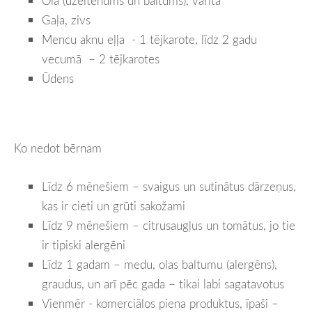
Ola (dzeltenums un baltums), vārīta
Gaļa, zivs
Mencu aknu eļļa - 1 tējkarote, līdz 2 gadu
vecumā – 2 tējkarotes
Ūdens
Ko nedot bērnam
Līdz 6 mēnešiem – svaigus un sutinātus dārzeņus,
kas ir cieti un grūti sakožami
Līdz 9 mēnešiem – citrusaugļus un tomātus, jo tie
ir tipiski alergēni
Līdz 1 gadam – medu, olas baltumu (alergēns),
graudus, un arī pēc gada – tikai labi sagatavotus
Vienmēr - komerciālos piena produktus, īpaši –