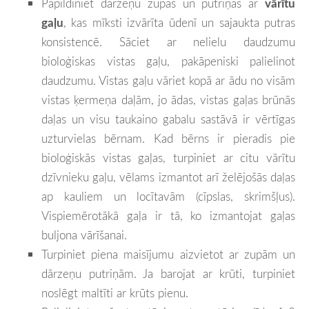
Papildiniet dārzeņu zupas un putriņas ar
vārītu
gaļu
, kas mīksti izvārīta ūdenī un sajaukta putras
konsistencē. Sāciet ar nelielu daudzumu
bioloģiskas vistas gaļu, pakāpeniski palielinot
daudzumu. Vistas gaļu vāriet kopā ar ādu no visām
vistas ķermeņa daļām, jo ādas, vistas gaļas brūnās
daļas un visu taukaino gabalu sastāvā ir vērtīgas
uzturvielas bērnam. Kad bērns ir pieradis pie
bioloģiskās vistas gaļas, turpiniet ar citu vārītu
dzīvnieku gaļu, vēlams izmantot arī želējošās daļas
ap kauliem un locītavām (cīpslas, skrimšļus).
Vispiemērotākā gaļa ir tā, ko izmantojat gaļas
buljona vārīšanai.
Turpiniet piena maisījumu aizvietot ar zupām un
dārzeņu putriņām. Ja barojat ar krūti, turpiniet
noslēgt maltīti ar krūts pienu.