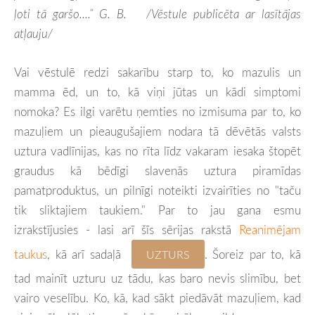
ļoti tā garšo....” G. B.
/Vēstule publicēta ar lasītājas
atļauju/
Vai vēstulē redzi sakarību starp to, ko mazulis un
mamma ēd, un to, kā viņi jūtas un kādi simptomi
nomoka? Es ilgi varētu ņemties no izmisuma par to, ko
mazuļiem un pieaugušajiem nodara tā dēvētās valsts
uztura vadlīnijas, kas no rīta līdz vakaram iesaka štopēt
graudus kā bēdīgi slavenās uztura piramīdas
pamatproduktus, un pilnīgi noteikti izvairīties no "taču
tik sliktajiem taukiem." Par to jau gana esmu
izrakstījusies - lasi arī šīs sērijas rakstā
Reanimējam
taukus
, kā arī sadaļā
. Šoreiz par to, kā
UZTURS
tad mainīt uzturu uz tādu, kas baro nevis slimību, bet
vairo veselību. Ko, kā, kad sākt piedāvāt mazuļiem, kad