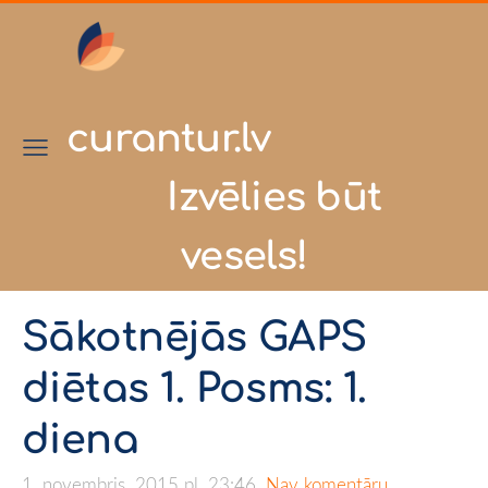
curantur.lv
Izvēlies būt
vesels!
Sākotnējās GAPS
diētas 1. Posms: 1.
diena
1. novembris, 2015 pl. 23:46,
Nav komentāru