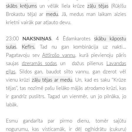
skābs krējums
un vēlāk liela krūze
zāļu tējas
(Rūķīšu
Brokastu tēja) ar
medu
. Jā, medus man laikam aizies
krietni vairāk par atļauto devu.
23:00
NAKSNIŅAS
. 4 Ēdamkarotes
skābu kāpostu
sulas
.
Kefīrs.
Tad nu gan kombinācija uz nakti...
Pagatavoju sev
Attīrošo vannu
, kurā pievienoju pāris
saujas
dzeramās sodas
un dažus pilienus
Lavandas
eļļas
. Sildos gan, baudot silto vannu, gan dzerot vēl
vienu krūzi
zāļu tējas ar medu
. Un, kad es saku "Krūze
tējas", tas nozīmē pašu lielāko mājās atrodamo krūzi, kas
ir gandrīz puslitrs. Tagad un vienmēr, un jo pilnāka, jo
labāk.
Esmu gandarīta par pirmo dienu, tomēr sajūtu
nogurumu, kas visticamāk, ir dēļ ogļhidrātu (cukuru)