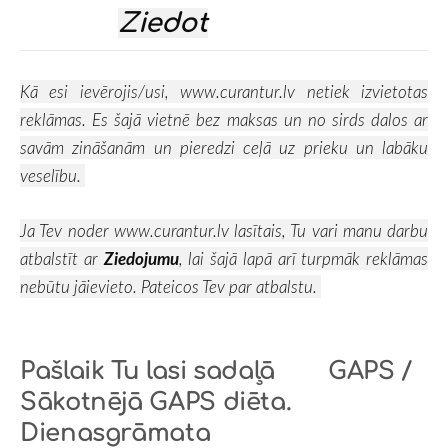
Ziedot
Kā esi ievērojis/usi,
www.curantur.lv
netiek izvietotas
reklāmas. Es šajā vietnē bez maksas un no sirds dalos ar
savām zināšanām un pieredzi ceļā uz prieku un labāku
veselību.
Ja Tev noder
www.curantur.lv
lasītais, Tu vari manu darbu
atbalstīt ar
Ziedojumu
, lai šajā lapā arī turpmāk reklāmas
nebūtu jāievieto. Pateicos Tev par atbalstu.
Pašlaik Tu lasi sadaļā
GAPS /
Sākotnējā GAPS diēta.
Dienasgrāmata