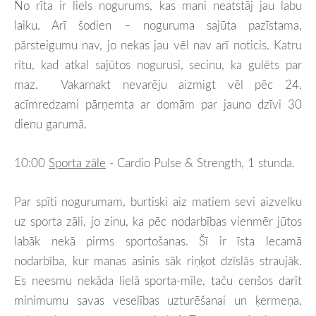
No rīta ir liels nogurums, kas mani neatstāj jau labu
laiku. Arī šodien – noguruma sajūta pazīstama,
pārsteigumu nav, jo nekas jau vēl nav arī noticis. Katru
rītu, kad atkal sajūtos nogurusi, secinu, ka gulēts par
maz. Vakarnakt nevarēju aizmigt vēl pēc 24,
acīmredzami pārņemta ar domām par jauno dzīvi 30
dienu garumā.
10:00
Sporta zāle
- Cardio Pulse & Strength, 1 stunda.
Par spīti nogurumam, burtiski aiz matiem sevi aizvelku
uz sporta zāli, jo zinu, ka pēc nodarbības vienmēr jūtos
labāk nekā pirms sportošanas. Šī ir īsta lecamā
nodarbība, kur manas asinis sāk riņķot dzīslās straujāk.
Es neesmu nekāda lielā sporta-mīle, taču cenšos darīt
minimumu savas veselības uzturēšanai un ķermeņa,