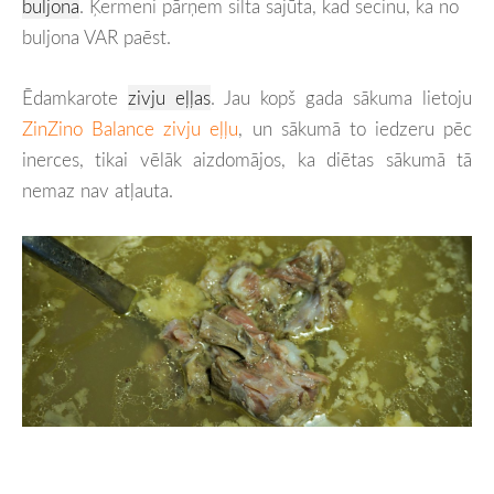
buljona
. Ķermeni pārņem silta sajūta, kad secinu, ka no
buljona VAR paēst.
Ēdamkarote
zivju eļļas
. Jau kopš gada sākuma lietoju
ZinZino Balance zivju eļļu
, un sākumā to iedzeru pēc
inerces, tikai vēlāk aizdomājos, ka diētas sākumā tā
nemaz nav atļauta.