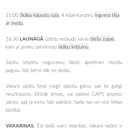
15:00
Skābu kāpostu sula
, 4 ēdamkarotes.
Ingvera tēja
ar medu
.
16:30
LAUNAGĀ
uzēdu nedaudz savas
biešu zupas
,
kam ar prieku pievienoju
skābu krējumu
.
Sajūtu izteiktu nogurumu, tāpēc apmēram stundu
paguļu, līdz bērni nāk no skolas.
Vakarā sajūtu fonā viegli sāpošu galvu, par ko galīgi
neuztraucos. Drīzāk brīnos, vai patiesi GAPS process
sācies, pat ja esmu labi paēdusi, bada nav un viss liekas
kārtībā.
VAKARIŅAS.
Ēst īpaši vairs negribas. Vakara našķis ir