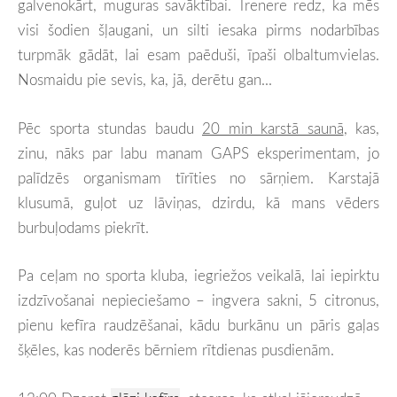
galvenokārt, muguras savāktībai. Trenere redz, ka mēs
visi šodien šļaugani, un silti iesaka pirms nodarbības
turpmāk gādāt, lai esam paēduši, īpaši olbaltumvielas.
Nosmaidu pie sevis, ka, jā, derētu gan...
Pēc sporta stundas baudu
20 min karstā saunā
, kas,
zinu, nāks par labu manam GAPS eksperimentam, jo
palīdzēs organismam tīrīties no sārņiem. Karstajā
klusumā, guļot uz lāviņas, dzirdu, kā mans vēders
burbuļodams piekrīt.
Pa ceļam no sporta kluba, iegriežos veikalā, lai iepirktu
izdzīvošanai nepieciešamo – ingvera sakni, 5 citronus,
pienu kefīra raudzēšanai, kādu burkānu un pāris gaļas
šķēles, kas noderēs bērniem rītdienas pusdienām.