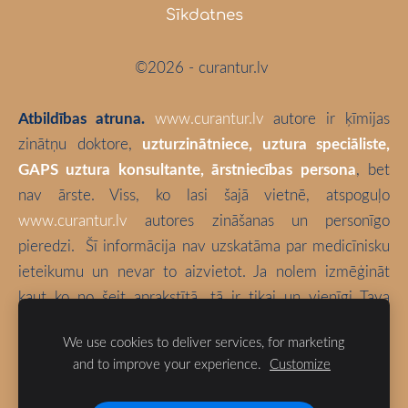
Sīkdatnes
©2026 - curantur.lv
Atbildības atruna.
www.curantur.lv
autore ir ķīmijas
zinātņu doktore,
uzturzinātniece, uztura speciāliste,
GAPS uztura konsultante, ārstniecības persona
, bet
nav ārste. Viss, ko lasi šajā vietnē, atspoguļo
www.curantur.lv
autores zināšanas un personīgo
pieredzi.
Šī informācija nav uzskatāma par medicīnisku
ieteikumu un nevar to aizvietot. Ja nolem izmēģināt
kaut ko no šeit aprakstītā, tā ir tikai un vienīgi Tava
atbildība. Izvēlies būt vesels!
We use cookies to deliver services, for marketing
and to improve your experience.
Customize
Blogā izmantotas bloga autores fotogrāfijas (ja vien nav
norādīts citādi).