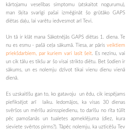
kārtojamu veselības simptomu (atskaitot nogurumu),
man šķita svarīgi pašai izmēģināt šo grūtāko GAPS
diētas daļu, lai varētu iedvesmot arī Tevi.
Un tā ir klāt mana Sākotnējās GAPS diētas 1. diena. Te
nu es esmu - pašā ceļa sākumā. Tiesa, ar pāris
veiktiem
priekšdarbiem, par kuriem vari lasīt šeit
. Es nezinu, vai
un cik tālu es tikšu ar šo visai strikto diētu. Bet šodien ir
sākums, un es nolemju dzīvot tikai vienu dienu vienā
dienā.
Es uzskaitīšu gan to, ko gatavoju un ēdu, cik iespējams
piefiksējot arī laiku. Iedomājos, ka visas 30 dienas
svēršos un mērīšu asinsspiedienu, to darīšu no rīta tūlīt
pēc pamošanās un tualetes apmeklējuma (diez, kura
sieviete svērtos pirms?). Tāpēc nolemju, ka uzticēšu Tev