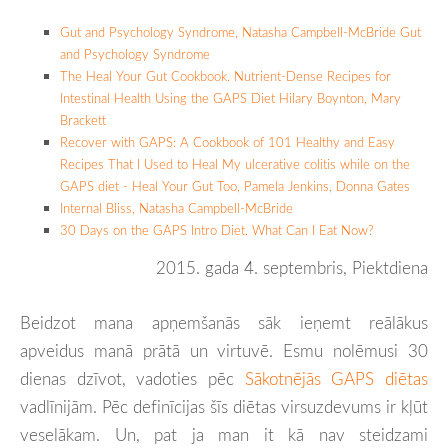
Gut and Psychology Syndrome, Natasha Campbell-McBride Gut
and Psychology Syndrome
The Heal Your Gut Cookbook. Nutrient­-Dense Recipes for
Intestinal Health Using the GAPS Diet Hilary Boynton, Mary
Brackett
Recover with GAPS: A Cookbook of 101 Healthy and Easy
Recipes That I Used to Heal My ulcerative colitis while on the
GAPS diet - Heal Your Gut Too, Pamela Jenkins, Donna Gates
Internal Bliss, Natasha Campbell-McBride
30 Days on the GAPS Intro Diet. What Can I Eat Now?
2015. gada 4. septembris, Piektdiena
Beidzot mana apņemšanās sāk ieņemt reālākus
apveidus manā prātā un virtuvē. Esmu nolēmusi 30
dienas dzīvot, vadoties pēc
Sākotnējās GAPS diētas
vadlīnijām. Pēc definīcijas šīs diētas virsuzdevums ir kļūt
veselākam. Un, pat ja man it kā nav steidzami