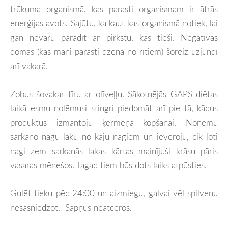
trūkuma organismā, kas parasti organismam ir ātrās
enerģijas avots. Sajūtu, ka kaut kas organismā notiek, lai
gan nevaru parādīt ar pirkstu, kas tieši. Negatīvās
domas (kas mani parasti dzenā no rītiem) šoreiz uzjundī
arī vakarā.
Zobus šovakar tīru ar
olīveļļu
. Sākotnējās GAPS diētas
laikā esmu nolēmusi stingri piedomāt arī pie tā, kādus
produktus izmantoju ķermeņa kopšanai. Noņemu
sarkano nagu laku no kāju nagiem un ievēroju, cik ļoti
nagi zem sarkanās lakas kārtas mainījuši krāsu pāris
vasaras mēnešos. Tagad tiem būs dots laiks atpūsties.
Gulēt tieku pēc 24:00 un aizmiegu, galvai vēl spilvenu
nesasniedzot. Sapņus neatceros.