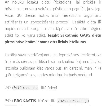
Ar nolūku iesāku diētu Piektdienā, lai priekšā ir
brīvdienas un varu vairāk atpūsties un pagulēt, ja vajag.
Visas 30 dienas notiks man neredzami organisma
attīrīšanās un atveseļošanās procesi. Uzsāktā diēta IR
nopietna slodze organismam, tāpēc visu šo laiku mēģinu
atlikt to, ko varu atlikt.
Iesākt Sākotnējo GAPS diētu
pirms brīvdienām ir mans otrs lielais ieteikums
.
Uzsāku savu piedzīvojumu, jau iepriekš sev iestāstot, ka
5 pirmās dienas pārtikšu tikai no kauliņu buljona. Tas, ka
īstenībā buljonam klāt varēs būs arī dārzeņi, man ir kā
„pārsteigums” sev, un tas mierina, ka bads nedraud.
7:00
½ Citrona sula
siltā ūdenī
9:00
BROKASTIS
. Krūze silta
govs astes kauliņu