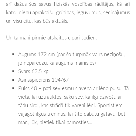
arī dažus šos savus fiziskās veselības rādītājus, kā arī
katru dienu aprakstīšu grūtības, ieguvumus, secinājumus
un visu citu, kas būs aktuāls.
Un tā mani pirmie atskaites cipari šodien:
Augums 172 cm (par šo turpmāk vairs neziņošu,
jo neparedzu, ka augums mainīsies)
Svars 63.5 kg
Asinsspiediens 104/67
Pulss 48 – pati sev esmu slavena ar lēno pulsu. Tā
vietā, lai uztrauktos, saku sev, ka ilgi dzīvošu ar
tādu sirdi, kas strādā tik vareni lēni. Sportistiem
vajagot ilgus treniņus, lai šito dabūtu gatavu, bet
man, lūk, pietiek tikai pamosties...