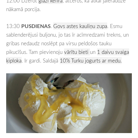
12:00 Dzerot
glāzi kefīra
, atceros, ka atkal jāieraudzē
nākamā porcija.
13:30
PUSDIENAS
.
Govs astes kauliņu zupa
. Esmu
sablenderējusi buljonu, jo tas īr acīmredzami trekns, un
gribas nedaudz noslēpt pa virsu peldošos tauku
pikucīšus. Tam pievienoju
vārītu bieti
un
1 daivu svaiga
ķiploka
. Ir gardi. Saldajā
10% Turku jogurts ar medu.