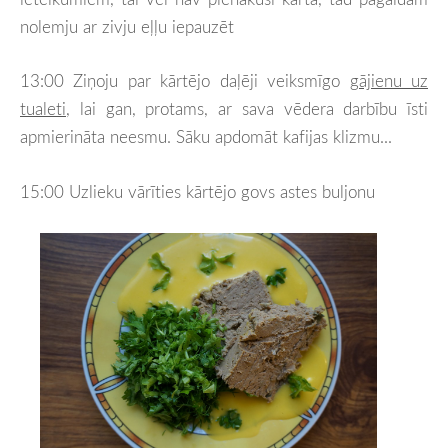
nolemju ar zivju eļļu iepauzēt
13:00 Ziņoju par kārtējo daļēji veiksmīgo
gājienu uz
tualeti
, lai gan, protams, ar sava vēdera darbību īsti
apmierināta neesmu. Sāku apdomāt kafijas klizmu...
15:00 Uzlieku vārīties kārtējo govs astes buljonu