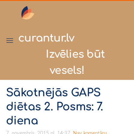
curantur.lv
Izvēlies būt
vesels!
Sākotnējās GAPS
diētas 2. Posms: 7.
diena
7. novembris, 2015 pl. 14:37,
Nav komentāru