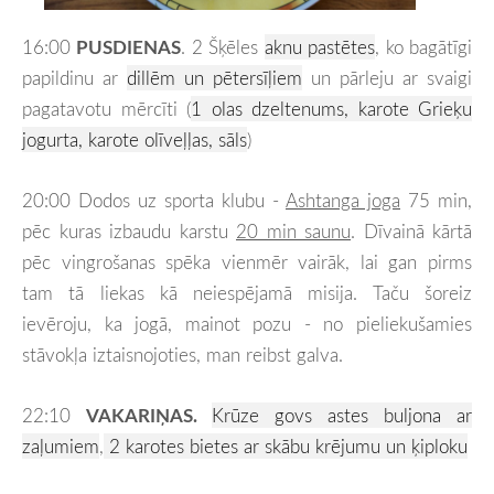
16:00
PUSDIENAS
. 2 Šķēles
aknu pastētes
, ko bagātīgi
papildinu ar
dillēm un pētersīļiem
un pārleju ar svaigi
pagatavotu mērcīti (
1 olas dzeltenums, karote Grieķu
jogurta, karote olīveļļas, sāls
)
20:00 Dodos uz sporta klubu -
Ashtanga joga
75 min,
pēc kuras izbaudu karstu
20 min saunu
. Dīvainā kārtā
pēc vingrošanas spēka vienmēr vairāk, lai gan pirms
tam tā liekas kā neiespējamā misija. Taču šoreiz
ievēroju, ka jogā, mainot pozu - no pieliekušamies
stāvokļa iztaisnojoties, man reibst galva.
22:10
VAKARIŅAS.
Krūze govs astes buljona ar
zaļumiem
,
2 karotes bietes ar skābu krējumu un ķiploku