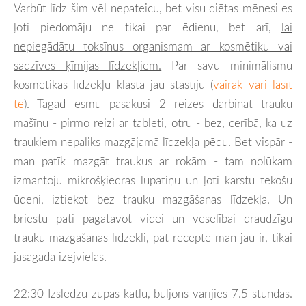
Varbūt līdz šim vēl nepateicu, bet visu diētas mēnesi es
ļoti piedomāju ne tikai par ēdienu, bet arī,
lai
nepiegādātu toksīnus organismam ar kosmētiku vai
sadzīves ķīmijas līdzekļiem.
Par savu minimālismu
kosmētikas līdzekļu klāstā jau stāstīju (
vairāk vari lasīt
te
). Tagad esmu pasākusi 2 reizes darbināt trauku
mašīnu - pirmo reizi ar tableti, otru - bez, cerībā, ka uz
traukiem nepaliks mazgājamā līdzekļa pēdu. Bet vispār -
man patīk mazgāt traukus ar rokām - tam nolūkam
izmantoju mikrošķiedras lupatiņu un ļoti karstu tekošu
ūdeni, iztiekot bez trauku mazgāšanas līdzekļa. Un
briestu pati pagatavot videi un veselībai draudzīgu
trauku mazgāšanas līdzekli, pat recepte man jau ir, tikai
jāsagādā izejvielas.
22:30 Izslēdzu zupas katlu, buljons vārījies 7.5 stundas.