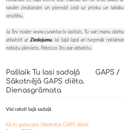
savām zināšanām un pieredzi ceļā uz prieku un labāku
veselību.
Ja Tev noder
www.curantur.lv
lasītais, Tu vari manu darbu
atbalstīt ar
Ziedojumu
, lai šajā lapā arī turpmāk reklāmas
nebūtu jāievieto. Pateicos Tev par atbalstu.
Pašlaik Tu lasi sadaļā
GAPS /
Sākotnējā GAPS diēta.
Dienasgrāmata
Visi raksti šajā sadaļā
Kā es gatavojos Sākotnējai GAPS diētai