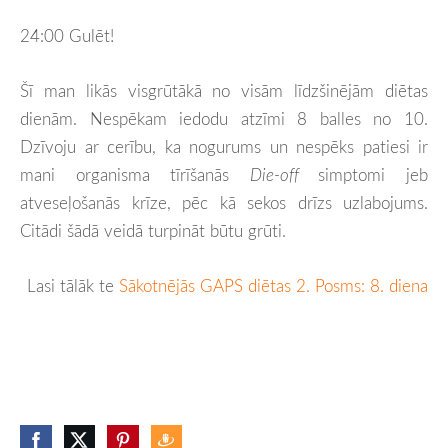
24:00 Gulēt!
Šī man likās visgrūtākā no visām līdzšinējām diētas
dienām. Nespēkam iedodu atzīmi 8 balles no 10.
Dzīvoju ar cerību, ka nogurums un nespēks patiesi ir
mani organisma tīrīšanās
Die-off
simptomi jeb
atveseļošanās krīze, pēc kā sekos drīzs uzlabojums.
Citādi šādā veidā turpināt būtu grūti.
Lasi tālāk te
Sākotnējās GAPS diētas 2. Posms: 8. diena