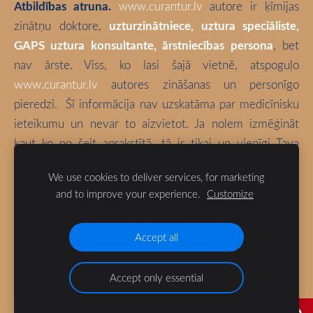
Atbildības atruna.
www.curantur.lv
autore ir ķīmijas
zinātņu doktore,
uzturzinātniece, uztura speciāliste,
GAPS uztura konsultante, ārstniecības persona
, bet
nav ārste. Viss, ko lasi šajā vietnē, atspoguļo
www.curantur.lv
autores zināšanas un personīgo
pieredzi.
Šī informācija nav uzskatāma par medicīnisku
ieteikumu un nevar to aizvietot. Ja nolem izmēģināt
kaut ko no šeit aprakstītā, tā ir tikai un vienīgi Tava
atbildība. Izvēlies būt vesels!
We use cookies to deliver services, for marketing
and to improve your experience.
Customize
Blogā izmantotas bloga autores fotogrāfijas (ja vien nav
norādīts citādi).
Accept all
Accept only essential