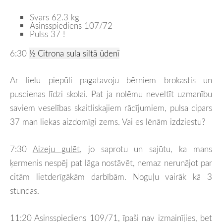
Svars 62.3 kg
Asinsspiediens 107/72
Pulss 37 !
6:30
½
Citrona sula siltā ūdenī
Ar lielu piepūli pagatavoju bērniem brokastis un
pusdienas līdzi skolai. Pat ja nolēmu neveltīt uzmanību
saviem veselības skaitliskajiem rādījumiem, pulsa cipars
37 man liekas aizdomīgi zems. Vai es lēnām izdziestu?
7:30
Aizeju gulēt
, jo saprotu un sajūtu, ka mans
ķermenis nespēj pat lāga nostāvēt, nemaz nerunājot par
citām lietderīgākām darbībām. Noguļu vairāk kā 3
stundas.
11:20 Asinsspiediens 109/71, īpaši nav izmainījies, bet