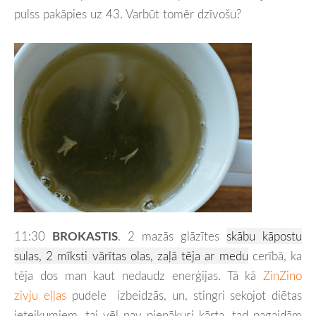
pulss pakāpies uz 43. Varbūt tomēr dzīvošu?
11:30
BROKASTIS
. 2 mazās glāzītes
skābu kāpostu
sulas, 2 mīksti vārītas olas, zaļā tēja ar medu
cerībā, ka
tēja dos man kaut nedaudz enerģijas. Tā kā
ZinZino
zivju eļļas
pudele izbeidzās, un, stingri sekojot diētas
ieteikumiem, tai vēl nav pienākusi kārta, tad pagaidām