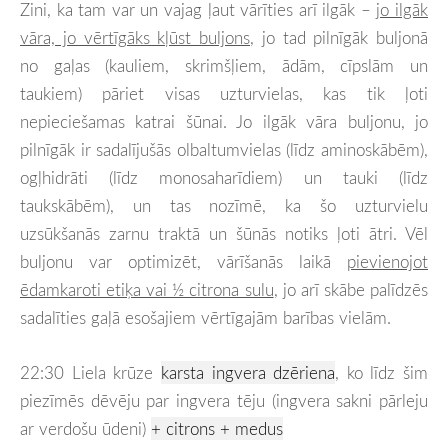
Zini, ka tam var un vajag ļaut vārīties arī ilgāk –
jo ilgāk
vāra, jo vērtīgāks kļūst buljons
, jo tad pilnīgāk buljonā
no gaļas (kauliem, skrimšļiem, ādām, cīpslām un
taukiem) pāriet visas uzturvielas, kas tik ļoti
nepieciešamas katrai šūnai. Jo ilgāk vāra buljonu, jo
pilnīgāk ir sadalījušās olbaltumvielas (līdz aminoskābēm),
ogļhidrāti (līdz monosaharīdiem) un tauki (līdz
taukskābēm), un tas nozīmē, ka šo uzturvielu
uzsūkšanās zarnu traktā un šūnās notiks ļoti ātri. Vēl
buljonu var optimizēt, vārīšanās laikā
pievienojot
ēdamkaroti etiķa vai ½ citrona sulu
, jo arī skābe palīdzēs
sadalīties gaļā esošajiem vērtīgajām barības vielām.
22:30 Liela krūze
karsta ingvera dzēriena
, ko līdz šim
piezīmēs dēvēju par ingvera tēju (ingvera sakni pārleju
ar verdošu ūdeni)
+ citrons + medus