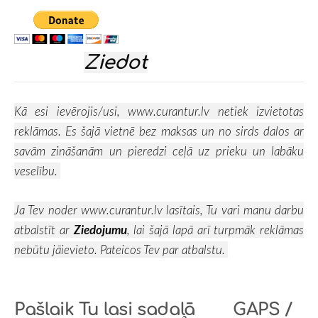
Ziedot
Kā esi ievērojis/usi,
www.curantur.lv
netiek izvietotas
reklāmas. Es šajā vietnē bez maksas un no sirds dalos ar
savām zināšanām un pieredzi ceļā uz prieku un labāku
veselību.
Ja Tev noder
www.curantur.lv
lasītais, Tu vari manu darbu
atbalstīt ar
Ziedojumu
, lai šajā lapā arī turpmāk reklāmas
nebūtu jāievieto. Pateicos Tev par atbalstu.
Pašlaik Tu lasi sadaļā
GAPS /