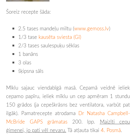
Šoreiz recepte šāda:
2.5 tases mandeļu miltu (
www.gemoss.lv
)
1/3 tase
kausēta sviesta (Gī)
2/3 tases saulespuķu sēklas
1 banāns
3 olas
šķipsna sāls
Mīklu sajauc viendabīgā masā. Cepamā veidnē ieliek
cepamo papīru, ieliek mīklu un cep apmēram 1 stundu
150 grādos (ja cepeškrāsns bez ventilatora, varbūt pat
ilgāk). Pamatrecepte atrodama
Dr Natasha Campbell-
McBride GAPS grāmatas
200. lpp.
Maizīti cepu
ģimenei, jo pati vēl nevaru.
Tā atļauta tikai
4. Posmā
.