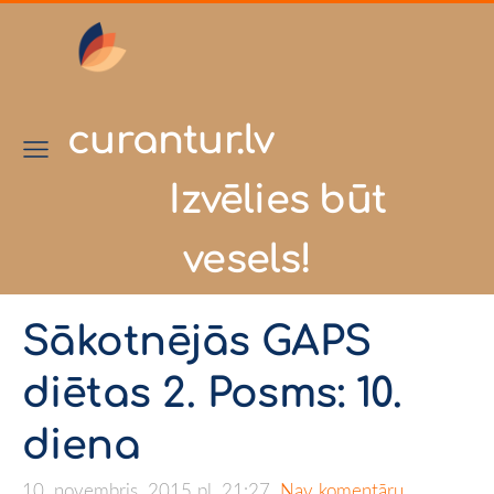
curantur.lv
Izvēlies būt
vesels!
Sākotnējās GAPS
diētas 2. Posms: 10.
diena
10. novembris, 2015 pl. 21:27,
Nav komentāru