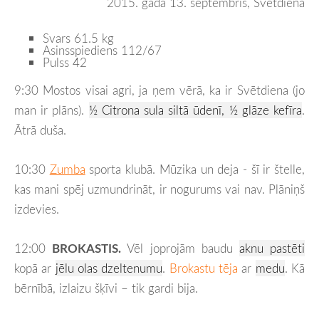
2015. gada 13. septembris, Svētdiena
Svars 61.5 kg
Asinsspiediens 112/67
Pulss 42
9:30 Mostos visai agri, ja ņem vērā, ka ir Svētdiena (jo
man ir plāns).
½ Citrona sula siltā ūdenī, ½ glāze kefīra
.
Ātrā duša.
10:30
Zumba
sporta klubā. Mūzika un deja - šī ir štelle,
kas mani spēj uzmundrināt, ir nogurums vai nav. Plāniņš
izdevies.
12:00
BROKASTIS.
Vēl joprojām baudu
aknu pastēti
kopā ar
jēlu olas dzeltenumu
.
Brokastu tēja
ar
medu
. Kā
bērnībā, izlaizu šķīvi – tik gardi bija.