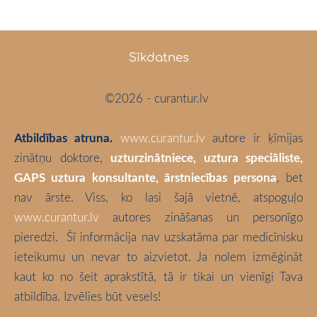
Sīkdatnes
©2026 - curantur.lv
Atbildības atruna.
www.curantur.lv
autore ir ķīmijas
zinātņu doktore,
uzturzinātniece, uztura speciāliste,
GAPS uztura konsultante, ārstniecības persona
, bet
nav ārste. Viss, ko lasi šajā vietnē, atspoguļo
www.curantur.lv
autores zināšanas un personīgo
pieredzi.
Šī informācija nav uzskatāma par medicīnisku
ieteikumu un nevar to aizvietot. Ja nolem izmēģināt
kaut ko no šeit aprakstītā, tā ir tikai un vienīgi Tava
atbildība. Izvēlies būt vesels!