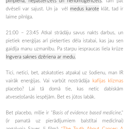
pilnpiena, nepasterizēts un nehomogenizēts
. Tam pat
dvēseli var sajust. Un ja vēl
medus karote
klāt, tad ir
laime pilnīga.
21:00 – 23:45 Atkal strādāju savus nakts darbus, un
pietiek enerģijas arī pieķerties dēla istabai, kas jau sen
gaidīja manu uzmanību. Pa starpu iespraucas liela krūze
Ingvera saknes dzēriena ar medu.
Tici, netici, bet, atskatoties atpakaļ uz šodienu, man IR
vairāk enerģijas. Vai varbūt nostrādāja
kafijas klizmas
placebo? Lai tā domā tie, kas netic dabiskām
atveseļošanās iespējām. Bet es jūtos labāk.
Bet placebo, mīļie ir "
Basis of evidence based medicine
,"
(ir pamatā uz pierādījumiem balstītai medicīnai)
apgalvoja Sayer Ji filmā
“The Truth About Cancer: A