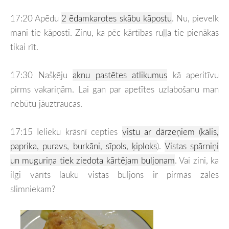
17:20 Apēdu
2 ēdamkarotes skābu kāpostu
.
Nu, pievelk
mani tie kāposti. Zinu, ka pēc kārtības ruļļa tie pienākas
tikai rīt.
17:30 Našķēju
aknu pastētes atlikumus
kā aperitīvu
pirms vakariņām. Lai gan par apetītes uzlabošanu man
nebūtu jāuztraucas.
17:15 Ielieku krāsnī cepties
vistu ar dārzeņiem (kālis,
paprika, puravs, burkāni, sīpols, ķiploks
).
Vistas spārniņi
un muguriņa tiek ziedota kārtējam buljonam
. Vai zini, ka
ilgi vārīts lauku vistas buljons ir pirmās zāles
slimniekam?