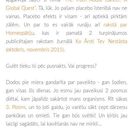
Global Quest”
. Tā, lūk. Jo pašam placebo īstenībā nav ne
vainas. Placebo efekts ir visam - arī aptiekā pirktām
zālēm. Un par to es vairāk runāju arī
rakstā par
Homeopātiju
, kas ir pamatā 2 turpinājumos
publicētajam rakstam žurnālā
Ko Ārsti Tev Nestāsta
(oktobris, novembris 2015).
Gulēt tieku īsi pēc pusnakts. Vai progress?
Dodos pie miera gandarīta par paveikto - gan šodien,
gan visas šīs dienas. Jo esmu jau paveikusi 2 posmus
diētai, kam jāpalīdz sakārtot mans organisms. Rīt sākas
3. Posms,
un to ļoti gaidu, jo varēšu sākt cept dārzeņu
pankūkas un omleti. Tie gan būs svētki! Un ķirbis jau
laicīgi sagādāts, lai kavēšanās nav ne mirkli...