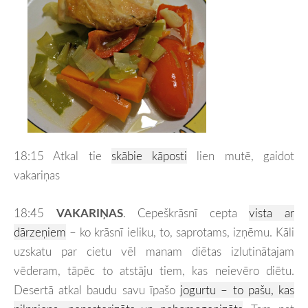
18:15 Atkal tie
skābie kāposti
lien mutē, gaidot
vakariņas
18:45
VAKARIŅAS
. Cepeškrāsnī cepta
vista ar
dārzeņiem
– ko krāsnī ieliku, to, saprotams, izņēmu. Kāli
uzskatu par cietu vēl manam diētas izlutinātajam
vēderam, tāpēc to atstāju tiem, kas neievēro diētu.
Desertā atkal baudu savu īpašo
jogurtu – to pašu, kas