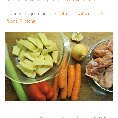
Lasi iepriekšējo dienu te
Sākotnējās GAPS diētas 2.
Posms: 9. diena