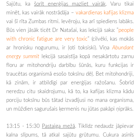
Sajūtu, ka
šorīt enerģijas mazliet vairāk
. Varu tikai
minēt, kas vairāk nostrādāja –
vakardienas kafijas klizma
vai šī rīta Zumbas ritmi. Ievēroju, ka arī spiediens labāks.
Būs vien jāsāk ticēt Dr Natašai, kas lekcijā saka: ”
people
with chronic fatigue are very toxic
” (cilvēki, kas mokās
ar hronisku nogurumu, ir ļoti toksiski). Viņa
Abundant
energy summit
lekcijā sasaistīja kopā nesakārtotu zarnu
floru ar mitohondriju darbību šūnās, kuru funkcijas ir
traucētas organismā esošo toksīnu dēļ. Bet mitohondriji,
kā zinām, ir atbildīgi par enerģijas ražošanu. Šobrīd
neredzu citu skaidrojumu, kā to, ka kafijas klizma kādu
porciju toksīnu būs tātad izvadījusi no mana organisma,
un mūždien sagurušais ķermenis nu jūtas pakāpi ņiprāks.
13:15 - 15:30
Pastaiga mežā
. Tiklīdz nedaudz jāpievar
kalna slīpums, tā atkal sajūtu grūtumu. Cukura asinīs