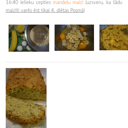
16:40 Ielieku cepties
mandeļu maizi
(uzsveru, ka šādu
maizīti varēs ēst tikai 4. diētas Posmā
)