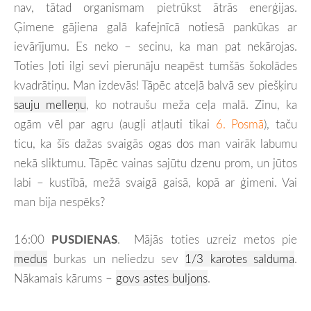
nav, tātad organismam pietrūkst ātrās enerģijas.
Ģimene gājiena galā kafejnīcā notiesā pankūkas ar
ievārījumu. Es neko – secinu, ka man pat nekārojas.
Toties ļoti ilgi sevi pierunāju neapēst tumšās šokolādes
kvadrātiņu. Man izdevās! Tāpēc atceļā balvā sev piešķiru
sauju melleņu
, ko notraušu meža ceļa malā. Zinu, ka
ogām vēl par agru (augļi atļauti tikai
6. Posmā
), taču
ticu, ka šīs dažas svaigās ogas dos man vairāk labumu
nekā sliktumu. Tāpēc vainas sajūtu dzenu prom, un jūtos
labi – kustībā, mežā svaigā gaisā, kopā ar ģimeni. Vai
man bija nespēks?
16:00
PUSDIENAS
. Mājās toties uzreiz metos pie
medus
burkas un neliedzu sev
1/3 karotes salduma
.
Nākamais kārums –
govs astes buljons
.